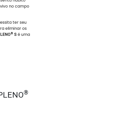
esenta hábito
o vivo no campo
ssita ter seu
a eliminar os
®
é uma
PLENO
S
®
 PLENO