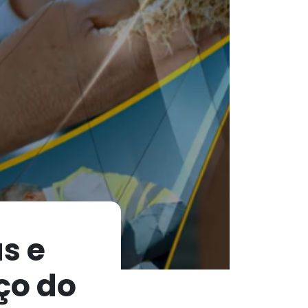
s e
ço do