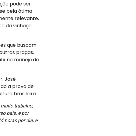
ação pode ser
-se pela ótima
rmente relevante,
ca da vinhaça
ores que buscam
outras pragas.
no manejo de
ado
r. José
ão a prova de
tura brasileira.
 muito trabalho,
so país, e por
4 horas por dia, e