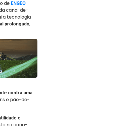
to de
ENGEO
 da cana-de-
i a tecnologia
,
ual prolongado
ente contra uma
ins e pão-de-
tilidade e
anto na cana-