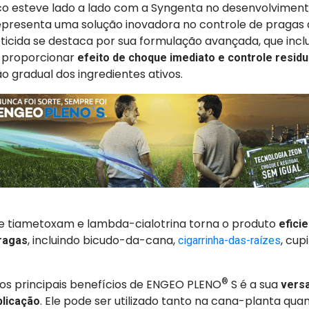
sco esteve lado a lado com a Syngenta no desenvolvimen
representa uma solução inovadora no controle de pragas
eticida se destaca por sua formulação avançada, que inclu
e proporcionar
efeito de choque imediato e controle resid
ão gradual dos ingredientes ativos.
 tiametoxam e lambda-cialotrina torna o produto
efici
, incluindo bicudo-da-cana,
, cup
ragas
cigarrinha-das-raízes
dos principais benefícios de ENGEO PLENO
®
S é a sua
versa
. Ele pode ser utilizado tanto na cana-planta qu
plicação