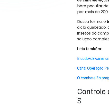
de cana-de-açúca
bem peculiar de
por mais de 200 
Dessa forma, o
b
ciclo quebrado,
insetos do campo
solução comple
Leia também:
Bicudo-da-cana: u
Cana: Operação Pra
O combate às prag
Controle
S