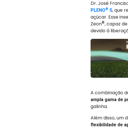
Dr. José Franci
®
, que 
PLENO
S
açúcar. Esse ins
Zeon
®
, capaz d
devido à liberaç
A combinação de
ampla gama de p
galinha.
Além disso, um 
flexibilidade de a