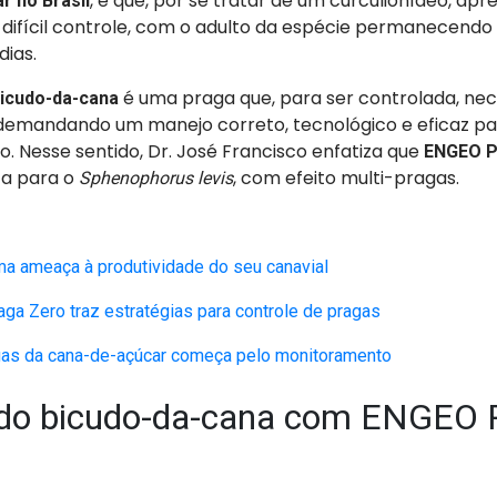
, e que, por se tratar de um curculionídeo, apr
r no Brasil
 difícil controle, com o adulto da espécie permanecend
dias.
é uma praga que, para ser controlada, nece
icudo-da-cana
 demandando um manejo correto, tecnológico e eficaz par
. Nesse sentido, Dr. José Francisco enfatiza que
ENGEO 
ta para o
, com efeito multi-pragas.
Sphenophorus levis
ma ameaça à produtividade do seu canavial
ga Zero traz estratégias para controle de pragas
as da cana-de-açúcar começa pelo monitoramento
 do bicudo-da-cana com ENGEO