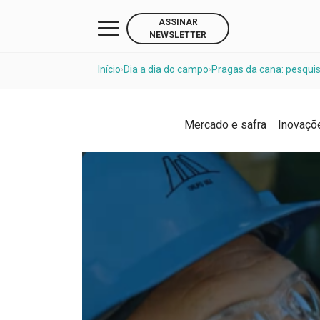
ASSINAR
NEWSLETTER
Início
Dia a dia do campo
Pragas da cana: pesqui
›
›
Mercado e safra
Inovaçõ