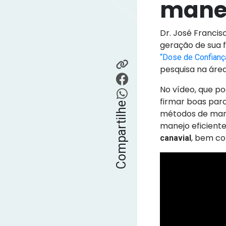
mane
Dr. José Franci
geração de sua f
“Dose de Confianç
pesquisa na áre
No vídeo, que po
firmar boas par
Compartilhe
métodos de mane
manejo eficiente
, bem co
canavial