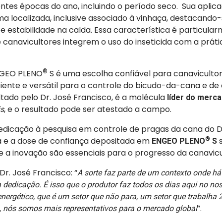
ntes épocas do ano, incluindo o período seco. Sua aplic
ma localizada, inclusive associado à vinhaça, destacando
e estabilidade na calda. Essa característica é particula
 canavicultores integrem o uso do inseticida com a práti
NGEO PLENO
®
S é uma escolha confiável para canavicult
iente e versátil para o controle do bicudo-da-cana e de 
ado pelo Dr. José Francisco, é a molécula
líder do merc
, e o resultado pode ser atestado a campo.
is
dedicação à pesquisa em controle de pragas da cana do D
a e a dose de confiança depositada em
®
s
ENGEO PLENO
S
a inovação são essenciais para o progresso da canavicul
Dr. José Francisco: “
A sorte faz parte de um contexto onde há
 dedicação. É isso que o produtor faz todos os dias aqui no nos
nergético, que é um setor que não para, um setor que trabalha 2
”.
, nós somos mais representativos para o mercado global