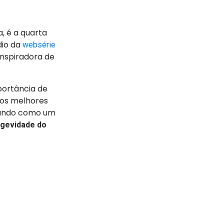
, é a quarta
dio da
websérie
 inspiradora de
portância de
 os melhores
ntando como um
ngevidade do