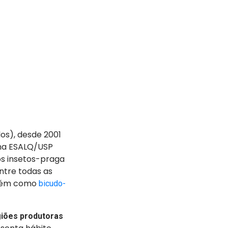
os), desde 2001
 na ESALQ/USP
dos insetos-praga
ntre todas as
mbém como
bicudo-
giões produtoras