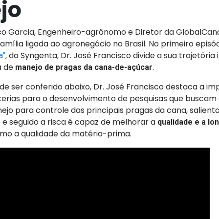
jo
sco Garcia, Engenheiro-agrônomo e Diretor da GlobalCana
amília ligada ao agronegócio no Brasil. No primeiro episó
, da Syngenta, Dr. José Francisco divide a sua trajetória
a”
a de
.
manejo de pragas da cana-de-açúcar
de ser conferido abaixo, Dr. José Francisco destaca a im
cerias para o desenvolvimento de pesquisas que buscam
jo para controle das principais pragas da cana, salie
 e seguido a risca é capaz de melhorar a
qualidade e a lo
mo a qualidade da matéria-prima.