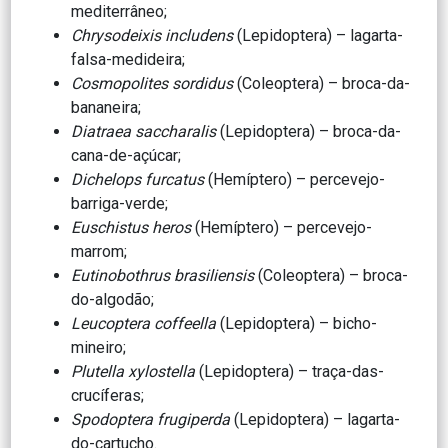
mediterrâneo;
Chrysodeixis includens
(Lepidoptera) – lagarta-
falsa-medideira;
Cosmopolites sordidus
(Coleoptera) – broca-da-
bananeira;
Diatraea saccharalis
(Lepidoptera) – broca-da-
cana-de-açúcar;
Dichelops furcatus
(Hemíptero) – percevejo-
barriga-verde;
Euschistus heros
(Hemíptero) – percevejo-
marrom;
Eutinobothrus brasiliensis
(Coleoptera) – broca-
do-algodão;
Leucoptera coffeella
(Lepidoptera) – bicho-
mineiro;
Plutella xylostella
(Lepidoptera) – traça-das-
crucíferas;
Spodoptera frugiperda
(Lepidoptera) – lagarta-
do-cartucho.