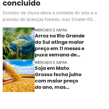
concluído
Excesso de chuva eleva a umidade do solo e a
pressão de doenças foliares, mas Emater-RS
mantém expectativa de produtividade dentro do
MERCADO E SAFRA
previsto para a safra 2026
Arroz no Rio Grande
do Sul atinge maior
preço em 11 meses e
puxa semana de
valorização no
MERCADO E SAFRA
campo
Soja em Mato
Grosso fecha julho
com maior preço
do ano, mas
indústria sente
aperto na margem