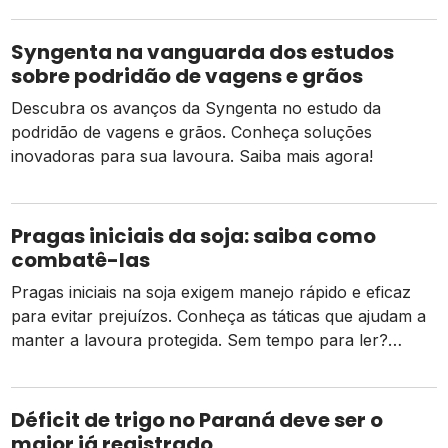
vegetais como ácaros, intensificam-se. Apesar de o
Brasil ser bastante avançado em medidas integradas de
Syngenta na vanguarda dos estudos
controle de pragas, com a intensificação de sistemas
sobre podridão de vagens e grãos
[…]
Descubra os avanços da Syngenta no estudo da
podridão de vagens e grãos. Conheça soluções
inovadoras para sua lavoura. Saiba mais agora!
Pragas iniciais da soja: saiba como
combatê-las
Pragas iniciais na soja exigem manejo rápido e eficaz
para evitar prejuízos. Conheça as táticas que ajudam a
manter a lavoura protegida. Sem tempo para ler?
Clique no play abaixo para ouvir o conteúdo! O Brasil é
o maior produtor e exportador de soja do mundo e tem
grande importância mundial quando o assunto é […]
Déficit de trigo no Paraná deve ser o
maior já registrado