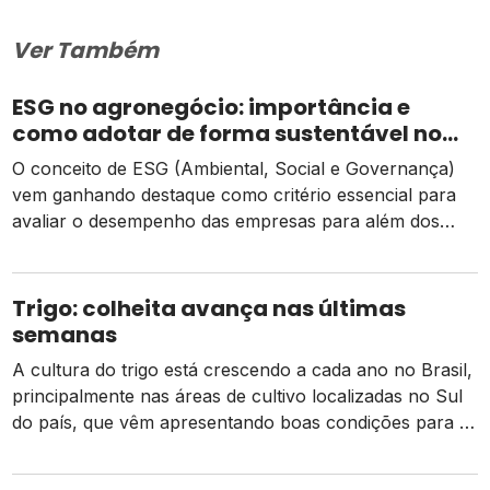
Ver Também
ESG no agronegócio: importância e
como adotar de forma sustentável no
campo
O conceito de ESG (Ambiental, Social e Governança)
vem ganhando destaque como critério essencial para
avaliar o desempenho das empresas para além dos
aspectos financeiros. No agronegócio, o ESG tem
papel estratégico, uma vez que o setor lida diretamente
com recursos naturais, comunidades rurais e
Trigo: colheita avança nas últimas
complexas cadeias produtivas, tornando-se um ator
semanas
fundamental na sustentabilidade global. […]
A cultura do trigo está crescendo a cada ano no Brasil,
principalmente nas áreas de cultivo localizadas no Sul
do país, que vêm apresentando boas condições para o
crescimento da produtividade ao longo do tempo. De
acordo com o último boletim da safra de grãos