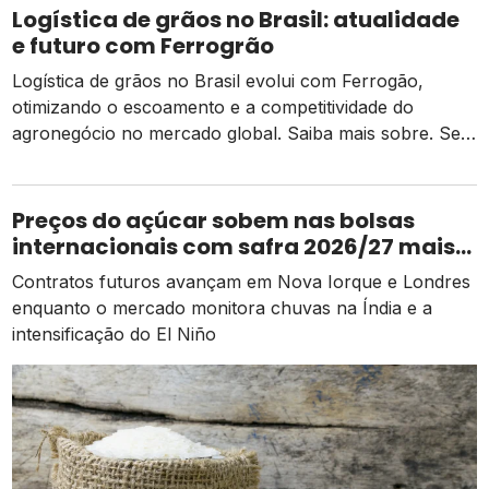
divulgado pela Conab (Companhia Nacional de
Logística de grãos no Brasil: atualidade
Abastecimento), em outubro de […]
e futuro com Ferrogrão
Logística de grãos no Brasil evolui com Ferrogão,
otimizando o escoamento e a competitividade do
agronegócio no mercado global. Saiba mais sobre. Se
já não bastassem os problemas de abastecimento que a
cadeia de produção de grãos tem enfrentado no Brasil,
com a quebra das produtividades de milho e soja por
Preços do açúcar sobem nas bolsas
conta das adversidades climáticas […]
internacionais com safra 2026/27 mais
apertada
Contratos futuros avançam em Nova Iorque e Londres
enquanto o mercado monitora chuvas na Índia e a
intensificação do El Niño