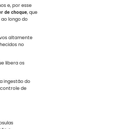
os e, por esse
, que
der de choque
 ao longo do
ivos altamente
nhecidos no
e libera os
a ingestão do
controle de
psulas