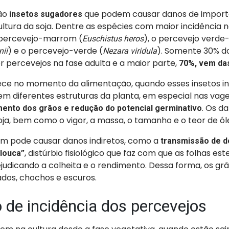
são
que podem causar danos de import
insetos sugadores
tura da soja. Dentre as espécies com maior incidência no
percevejo-marrom (
), o percevejo verd
Euschistus heros
) e o percevejo-verde (
). Somente 30% do
nii
Nezara viridula
 percevejos na fase adulta e a maior parte,
70%, vem das
ce no momento da alimentação, quando esses insetos i
 em diferentes estruturas da planta, em especial nas vag
. Os d
ento dos grãos e redução do potencial germinativo
oja, bem como o vigor, a massa, o tamanho e o teor de ól
 pode causar danos indiretos, como a
transmissão de 
, distúrbio fisiológico que faz com que as folhas es
 louca”
prejudicando a colheita e o rendimento. Dessa forma, os gr
dos, chochos e escuros.
de incidência dos percevejos