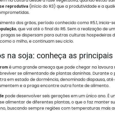
rem na cultura desde a fase vegetativa, quando estão sai
(início do R3) que a produtividade e a qual
se reprodutiva
omprometidas.
himento dos grãos, período conhecido como R5.1, inicia-s
, que vai até o final do R6. Sem a realização de 
opulação
 pragas se dispersam para outras culturas hospedeiras d
, como o milho, e continuam seu ciclo.
s na soja: conheça as principais
é uma grande ameaça que pode chegar na lavoura 
rrom
breviver se alimentando de plantas daninhas. Durante o 
tra em estado de dormência, denominado diapausa, até 
mentem e a praga encontre outra fonte de alimento.
pode desenvolver seis gerações em um único ano. É um
de
e se alimentar de diferentes plantas, o que o faz manter s
ano, buscando sempre regiões com temperaturas mais 