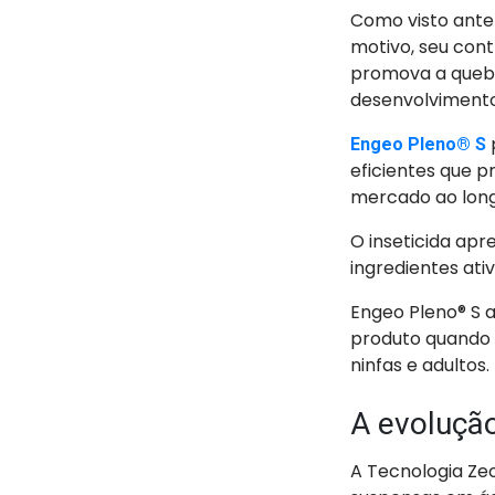
Como visto anter
motivo, seu co
promova a quebra
desenvolvimento
Engeo Pleno® S
eficientes que p
mercado ao long
O inseticida apr
ingredientes at
Engeo Pleno® S 
produto quando 
ninfas e adultos.
A evoluçã
A Tecnologia Ze