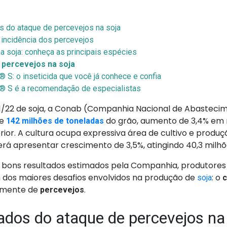
s do ataque de percevejos na soja
incidência dos percevejos
a soja: conheça as principais espécies
 percevejos na soja
 S: o inseticida que você já conhece e confia
® S é a recomendação de especialistas
21/22 de soja, a Conab (Companhia Nacional de Abasteci
de
do grão, aumento de 3,4% em 
142 milhões de toneladas
or. A cultura ocupa expressiva área de cultivo e produção
erá apresentar crescimento de 3,5%, atingindo 40,3 milhõ
 bons resultados estimados pela Companhia, produtore
 dos maiores desafios envolvidos na produção de
: o
soja
c
almente de
.
percevejos
ados do ataque de percevejos na