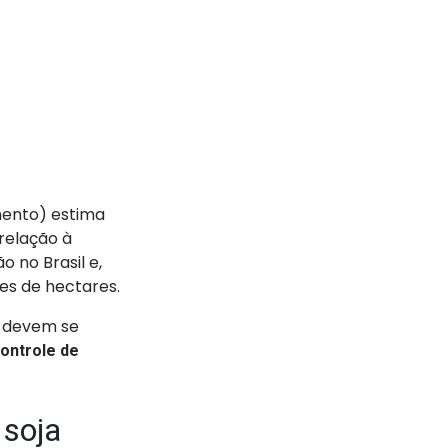
mento) estima
relação à
 no Brasil e,
es de hectares.
s devem se
ontrole de
 soja