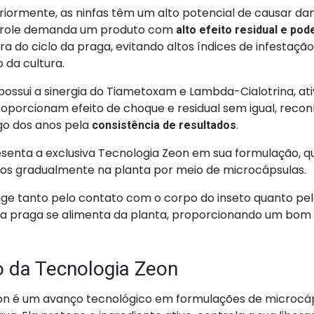
iormente, as ninfas têm um alto potencial de causar dan
ntrole demanda um produto com
alto efeito residual e po
 do ciclo da praga, evitando altos índices de infestação
 da cultura.
possui a sinergia do Tiametoxam e Lambda-Cialotrina, at
roporcionam efeito de choque e residual sem igual, reco
o dos anos pela
.
consistência de resultados
esenta a exclusiva Tecnologia Zeon em sua formulação, qu
ivos gradualmente na planta por meio de microcápsulas.
age tanto pelo contato com o corpo do inseto quanto pel
a praga se alimenta da planta, proporcionando um bom 
o da Tecnologia Zeon
on é um avanço tecnológico em formulações de microcá