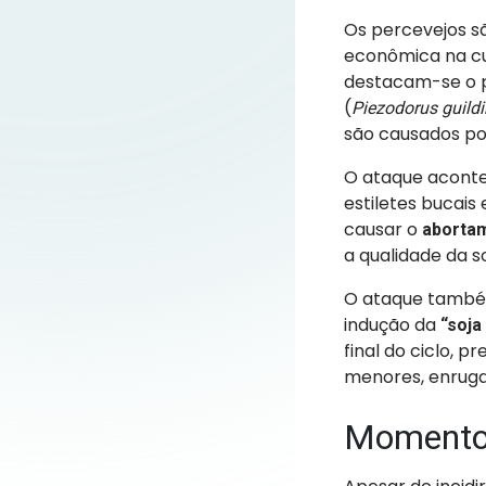
Os percevejos 
econômica na cul
destacam-se o 
(
Piezodorus guildi
são causados por
O ataque aconte
estiletes bucais
causar o
abortam
a qualidade da s
O ataque também
indução da
“soja
final do ciclo, 
menores, enruga
Momento 