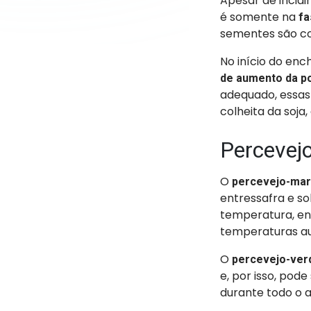
Apesar de incidi
é somente na
fa
sementes são c
No início do enc
de aumento da p
adequado, essas
colheita da soja
Percevejo
O
percevejo-ma
entressafra e so
temperatura, en
temperaturas au
O
percevejo-ver
e, por isso, pod
durante todo o 