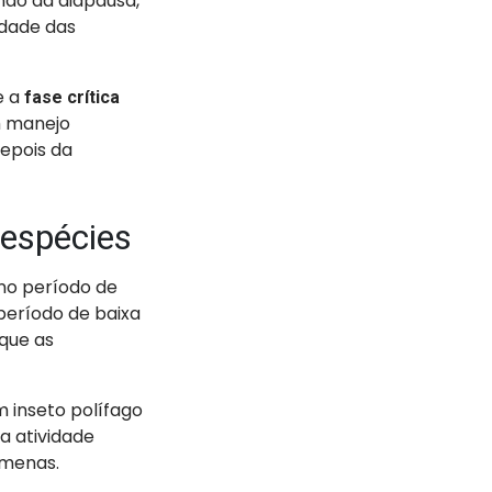
ndo da diapausa,
idade das
e a
fase crítica
um manejo
epois da
 espécies
no período de
período de baixa
que as
 inseto polífago
ua atividade
amenas.