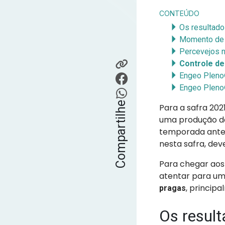
CONTEÚDO
Os resultado
Momento de 
Percevejos n
Controle de
Engeo Pleno®
Engeo Pleno
Compartilhe
Para a safra 20
uma produção 
temporada anteri
nesta safra, dev
Para chegar aos
atentar para um
, princip
pragas
Os result