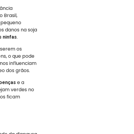
ância
 Brasil,
e-pequeno
s danos na soja
.
 ninfas
nserem os
ens, o que pode
anos influenciam
eo dos grãos.
e a
doenças
tejam verdes no
ãos ficam