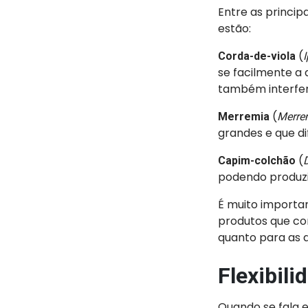
Entre as princip
estão:
(
Corda-de-viola
se facilmente a 
também interferi
(
Merremia
Merre
grandes e que dif
(
Capim-colchão
podendo produzi
É muito importan
produtos que co
quanto para as d
Flexibil
Quando se fala 