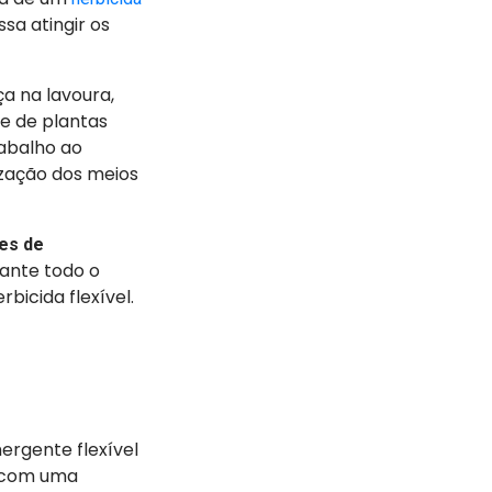
sa atingir os
ça na lavoura,
le de plantas
abalho ao
ização dos meios
es de
rante todo o
bicida flexível.
ergente flexível
a com uma