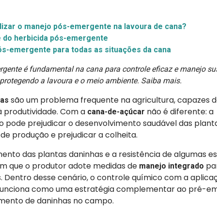
lizar o manejo pós-emergente na lavoura de cana?
de do herbicida pós-emergente
ós-emergente para todas as situações da cana
rgente é fundamental na cana para controle eficaz e manejo su
 protegendo a lavoura e o meio ambiente. Saiba mais.
são um problema frequente na agricultura, capazes d
has
 à produtividade. Com a
não é diferente: a
cana-de-açúcar
pode prejudicar o desenvolvimento saudável das planta
 de produção e prejudicar a colheita.
ento das plantas daninhas e a resistência de algumas e
gem que o produtor adote medidas de
par
manejo integrado
. Dentro desse cenário, o controle químico com a aplic
unciona como uma estratégia complementar ao pré-em
imento de daninhas no campo.