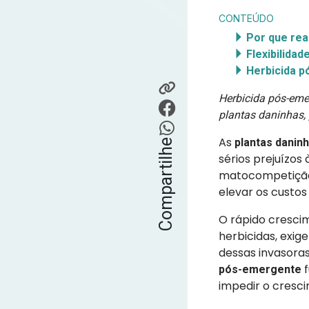
CONTEÚDO
Por que rea
Flexibilida
Herbicida p
Herbicida pós-eme
plantas daninhas,
As
plantas danin
Compartilhe
sérios prejuízos
matocompetição 
elevar os custos
O rápido crescim
herbicidas, exi
dessas invasoras
f
pós-emergente
impedir o cresc