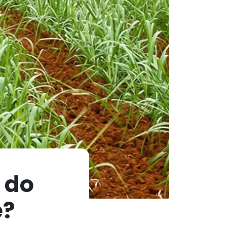
 do
e?