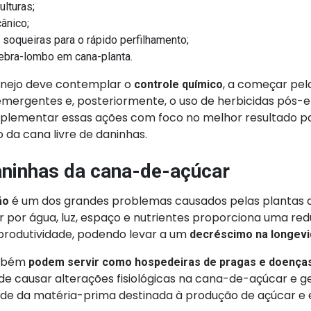
ulturas;
ânico;
soqueiras para o rápido perfilhamento;
ebra-lombo em cana-planta.
anejo deve contemplar o
, a começar pel
controle químico
emergentes e, posteriormente, o uso de herbicidas pós-
lementar essas ações com foco no melhor resultado p
da cana livre de daninhas.
aninhas da cana-de-açúcar
é um dos grandes problemas causados pelas plantas 
ão
r por água, luz, espaço e nutrientes proporciona uma re
 produtividade, podendo levar a um
decréscimo na longevi
ambém
podem servir como hospedeiras de pragas e doença
ode causar alterações fisiológicas na cana-de-açúcar e 
ade da matéria-prima destinada à produção de açúcar e 