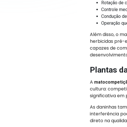
Rotação de c
Controle mec
Condução de 
Operação qu
Além disso, o m
herbicidas pré-
capazes de comp
desenvolvimento 
Plantas d
A
matocompetiç
cultura: competi
significativa em
As daninhas t
interferência p
direto na qualid