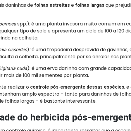
ais daninhas de
e
que prejud
folhas estreitas
folhas largas
spp.): é uma planta invasora muito comum em ca
Ipomoea
qualquer tipo de solo e apresenta um ciclo de 100 a 120 di
ndo na colheita.
)
é uma trepadeira desprovida de gavinhas, 
mia cissoides
:
iculta a colheita, principalmente por se enrolar nas plant
): é uma erva daninha com grande capacidad
Digitaria nuda
r mais de 100 mil sementes por planta.
te realizar o
, e
controle pós-emergente dessas espécies
ntenham amplo espectro – tanto para daninhas de folha
e folhas largas – é bastante interessante.
idade do herbicida pós-emergen
em controle químico, é importante ressaltar que a escol