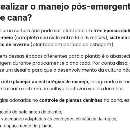
realizar o manejo pós-emergen
de cana?
 uma cultura que pode ser plantada em
três épocas dist
(completa seu ciclo entre 16 e 18 meses),
e-meio
sistema 
(plantada em período de estiagem).
tio de inverno
ns dessas épocas diferentes para o plantio é o abaste
oagem durante praticamente o ano todo. Por conta disso,
se um desafio para que o desenvolvimento da cultura não
rtante
integrando as me
planejar as estratégias de manejo,
de tornar o sistema de cultivo desfavorável às daninhas.
égias adotadas no
na cana, es
controle de plantas daninhas
uado do solo antes do plantio;
e variedades adaptadas às condições climáticas da região;
o espaçamento de plantio;