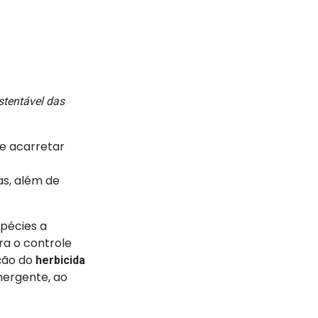
stentável das
e acarretar
s, além de
spécies a
a o controle
ação do
herbicida
ergente, ao