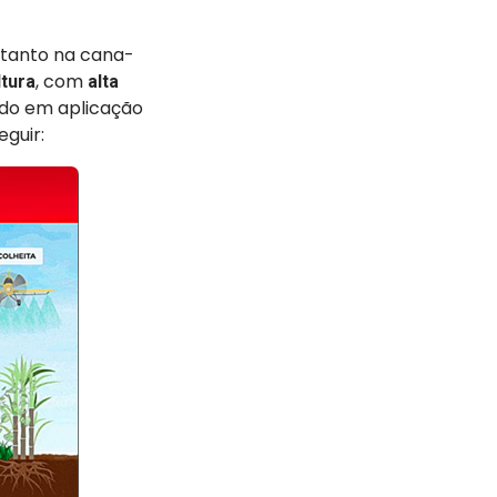
 tanto na cana-
, com
tura
alta
zado em aplicação
eguir: