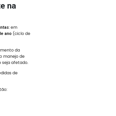
te na
: em
intas
(ciclo de
de ano
cimento da
 o manejo de
 seja afetado.
didas de
tão: