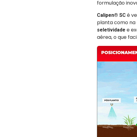
formulação inov
é ve
Calipen® SC
planta como na 
e ex
seletividade
aérea, o que fac