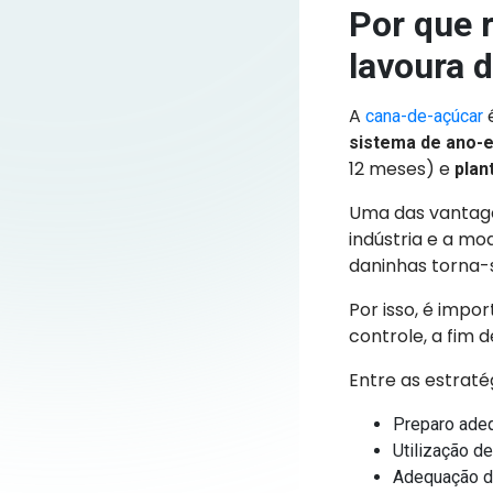
Por que 
lavoura 
A
é
cana-de-açúcar
sistema de ano-
12 meses) e
plan
Uma das vantage
indústria e a m
daninhas torna-
Por isso, é impo
controle, a fim 
Entre as estrat
Preparo adeq
Utilização d
Adequação d