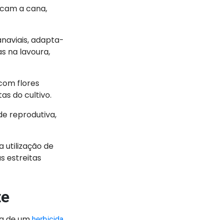
icam a cana,
naviais, adapta-
as na lavoura,
com flores
as do cultivo.
e reprodutiva,
 a utilização de
s estreitas
te
ha de um
herbicida