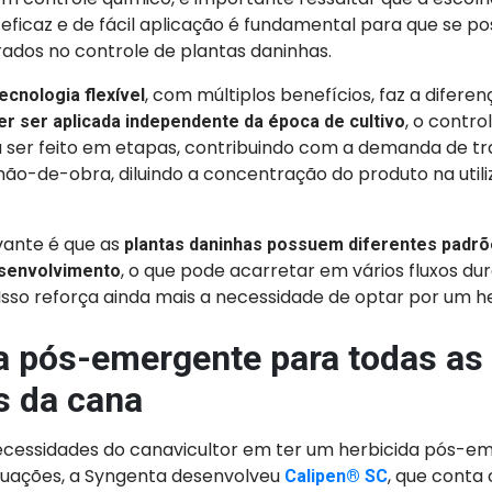
icaz e de fácil aplicação é fundamental para que se pos
ados no controle de plantas daninhas.
, com múltiplos benefícios, faz a diferen
ecnologia flexível
, o contro
r ser aplicada independente da época de cultivo
 ser feito em etapas, contribuindo com a demanda de tr
mão-de-obra, diluindo a concentração do produto na util
vante é que as
plantas daninhas possuem diferentes padrõ
, o que pode acarretar em vários fluxos du
senvolvimento
 Isso reforça ainda mais a necessidade de optar por um her
a pós-emergente para todas as
s da cana
cessidades do canavicultor em ter um herbicida pós-em
ituações, a Syngenta desenvolveu
, que cont
Calipen® SC