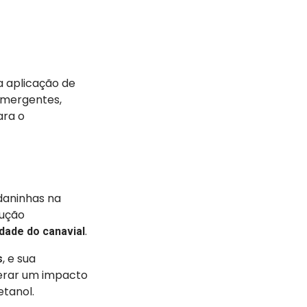
a aplicação de
emergentes,
ara o
daninhas na
dução
.
dade do canavial
, e sua
s
gerar um impacto
etanol.