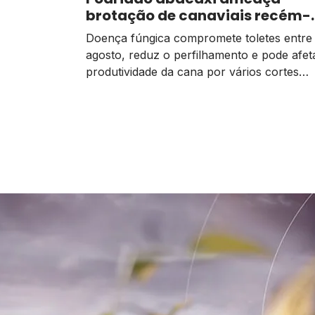
atividades estão ocorrendo de forma norm
brotação de canaviais recém-
comparação à média dos […]
plantados
Doença fúngica compromete toletes entre 
agosto, reduz o perfilhamento e pode afet
produtividade da cana por vários cortes
seguidos; prevenção começa na escolha d
mudas