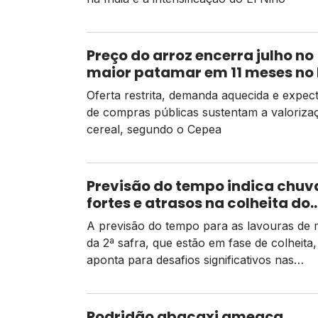
Preço do arroz encerra julho no
maior patamar em 11 meses no
Oferta restrita, demanda aquecida e expect
de compras públicas sustentam a valoriza
cereal, segundo o Cepea
Previsão do tempo indica chuv
fortes e atrasos na colheita do
milho de 2ª safra
A previsão do tempo para as lavouras de 
da 2ª safra, que estão em fase de colheita,
aponta para desafios significativos nas
operações em campo. De acordo com dad
Conab, há um pequeno atraso em relação
mesmo período do ano passado, mas as
Podridão abacaxi ameaça