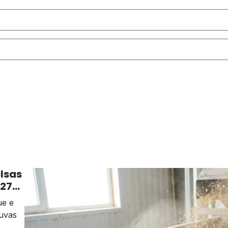
lsas
/27
ue e
uvas