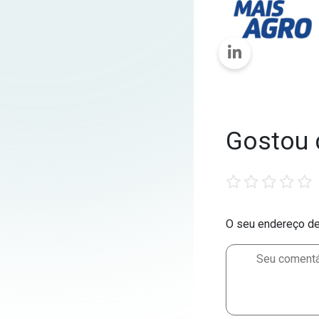
Gostou 
1
2
3
4
5
star
stars
stars
stars
stars
O seu endereço de 