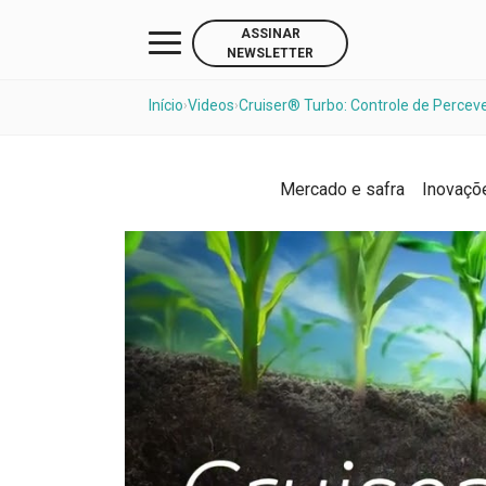
ASSINAR
NEWSLETTER
Início
Videos
Cruiser® Turbo: Controle de Perceve
›
›
Mercado e safra
Inovaçõ