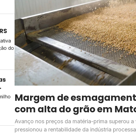
 RS
ativa
ção do
as
Margem de esmagamento
milho
com alta do grão em Mat
os da
Avanço nos preços da matéria-prima superou a 
 ao
pressionou a rentabilidade da indústria proces