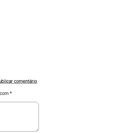
s com
*