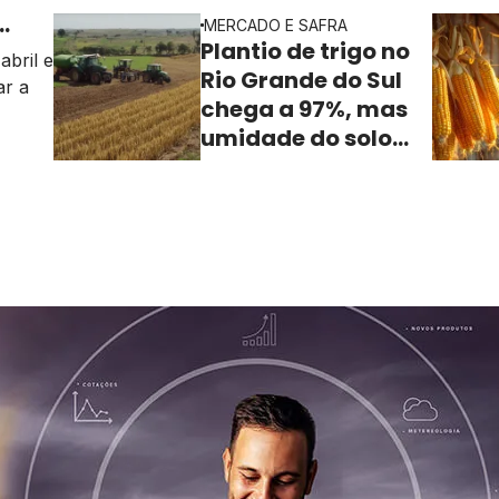
al em
MERCADO E SAFRA
Plantio de trigo no
abril e
Rio Grande do Sul
ar a
chega a 97%, mas
umidade do solo
as
ainda freia o ritmo