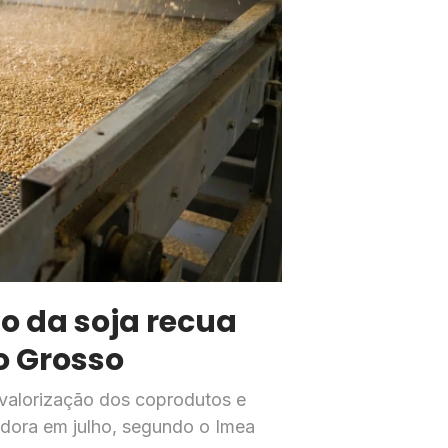
 da soja recua
o Grosso
valorização dos coprodutos e
sadora em julho, segundo o Imea