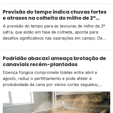
Previsão do tempo indica chuvas fortes
e atrasos na colheita do milho de 2ª
safra
A previsão do tempo para as lavouras de milho da 2ª
safra, que estão em fase de colheita, aponta para
desafios significativos nas operações em campo. De
acordo com dados da Conab, há um pequeno atraso
em relação ao mesmo período do ano passado, mas as
atividades estão ocorrendo de forma normal em
Podridão abacaxi ameaça brotação de
comparação à média dos […]
canaviais recém-plantados
Doença fúngica compromete toletes entre abril e
agosto, reduz o perfilhamento e pode afetar a
produtividade da cana por vários cortes seguidos;
prevenção começa na escolha das mudas