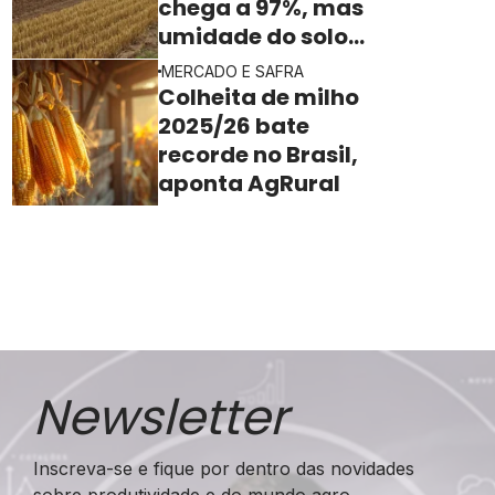
chega a 97%, mas
umidade do solo
ainda freia o ritmo
MERCADO E SAFRA
Colheita de milho
2025/26 bate
recorde no Brasil,
aponta AgRural
Newsletter
Inscreva-se e fique por dentro das novidades
sobre produtividade e do mundo agro