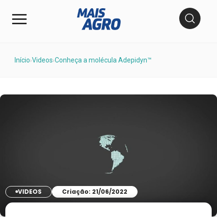
Início
Videos
Conheça a molécula Adepidyn™
›
›
VIDEOS
Criação: 21/06/2022