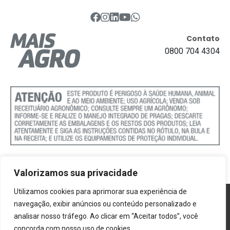
Contato
0800 704 4304
Valorizamos sua privacidade
Utilizamos cookies para aprimorar sua experiência de
Política de Cookies
navegação, exibir anúncios ou conteúdo personalizado e
analisar nosso tráfego. Ao clicar em “Aceitar todos”, você
Termos e Condições
concorda com nosso uso de cookies.