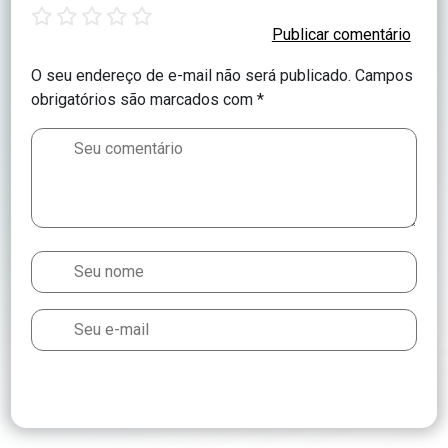
1
2
3
4
5
star
stars
stars
stars
stars
O seu endereço de e-mail não será publicado.
Campos
obrigatórios são marcados com
*