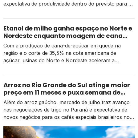
expectativa de produtividade dentro do previsto para a
safra 2026
Etanol de milho ganha espaço no Norte e
Nordeste enquanto moagem de cana
recua e tarifa dos EUA pressiona usinas
Com a produção de cana-de-açúcar em queda na
região e o corte de 35,5% na cota americana de
açúcar, usinas do Norte e Nordeste aceleram a
diversificação para o etanol de milho como alternativa
de receita e competitividade.
Arroz no Rio Grande do Sul atinge maior
preço em 11 meses e puxa semana de
valorização no campo
Além do arroz gaúcho, mercado de julho traz avanço
nas negociações de trigo no Paraná e expectativa de
novos negócios para os cafés especiais brasileiros no
exterior