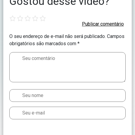
Gostou desse vídeo?
1
2
3
4
5
star
stars
stars
stars
stars
O seu endereço de e-mail não será publicado.
Campos
obrigatórios são marcados com
*