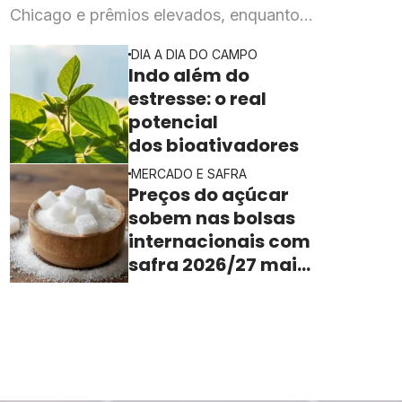
Chicago e prêmios elevados, enquanto
esmagadoras enfrentam queda de mais de 20% na
DIA A DIA DO CAMPO
rentabilidade
Indo além do
estresse: o real
potencial
dos bioativadores
MERCADO E SAFRA
Preços do açúcar
sobem nas bolsas
internacionais com
safra 2026/27 mais
apertada