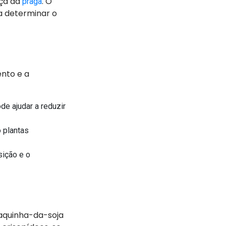
nça da
. O
praga
a determinar o
ento e a
de ajudar a reduzir
o plantas
sição e o
 vaquinha-da-soja