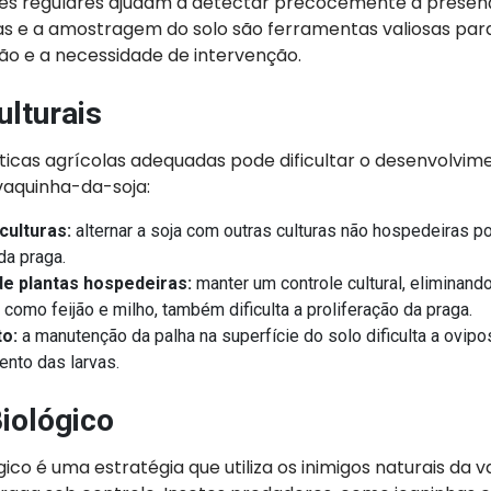
ões regulares ajudam a detectar precocemente a prese
as e a amostragem do solo são ferramentas valiosas par
ção e a necessidade de intervenção.
ulturais
icas agrícolas adequadas pode dificultar o desenvolvim
vaquinha-da-soja:
culturas:
alternar a soja com outras culturas não hospedeiras po
da praga.
de plantas hospedeiras:
manter um controle cultural, eliminand
como feijão e milho, também dificulta a proliferação da praga.
to:
a manutenção da palha na superfície do solo dificulta a ovipo
nto das larvas.
iológico
gico é uma estratégia que utiliza os inimigos naturais da