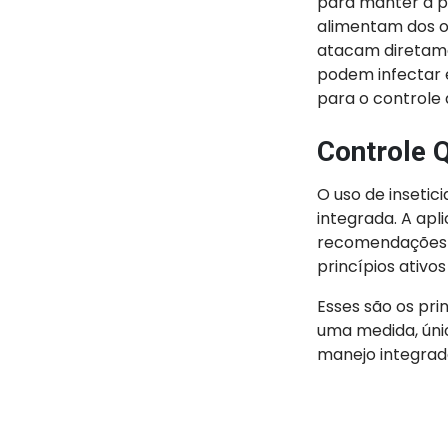
para manter a pr
alimentam dos ov
atacam diretame
podem infectar e
para o controle 
Controle 
O uso de inseti
integrada. A ap
recomendações t
princípios ativo
Esses são os pri
uma medida, únic
manejo integrado