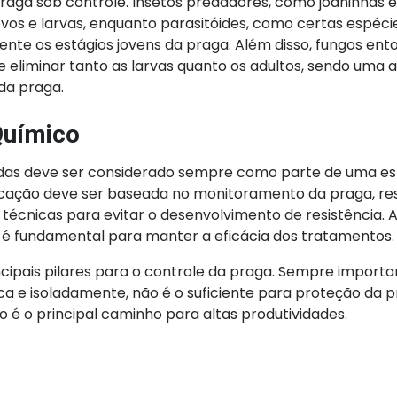
aga sob controle. Insetos predadores, como joaninhas e 
os e larvas, enquanto parasitóides, como certas espéci
nte os estágios jovens da praga. Além disso, fungos e
 eliminar tanto as larvas quanto os adultos, sendo uma a
da praga.
Químico
cidas deve ser considerado sempre como parte de uma es
licação deve ser baseada no monitoramento da praga, re
écnicas para evitar o desenvolvimento de resistência. 
s é fundamental para manter a eficácia dos tratamentos.
ncipais pilares para o controle da praga. Sempre import
a e isoladamente, não é o suficiente para proteção da pr
 é o principal caminho para altas produtividades.