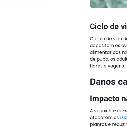
Ciclo de v
O ciclo de vida 
depositam os ov
alimentar das r
de pupa, os adu
flores e vagens.
Danos ca
Impacto n
A vaquinha-da-so
atacarem as
raí
plantas e reduzi