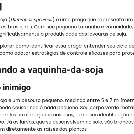
a
oja (
) é uma praga que representa um 
Diabrotica speciosa
res brasileiros. Com seu pequeno tamanho e voracidade,
ificativamente a produtividade das lavouras de soja.
lorar como identificar essa praga, entender seu ciclo de 
como adotar estratégias de controle eficazes para prote
cando a vaquinha-da-soja
 inimigo
oja é um besouro pequeno, medindo entre 5 e 7 milímetr
 pode causar não é nada pequeno. Seu corpo verde metá
relas ou alaranjadas nas asas, torna sua identificação 
o. Já as larvas, que se desenvolvem no solo, são branc
 diretamente as raízes das plantas.