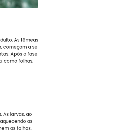
adulto. As fêmeas
em, começam a se
tas. Após a fase
, como folhas,
 As larvas, ao
raquecendo as
mem as folhas,