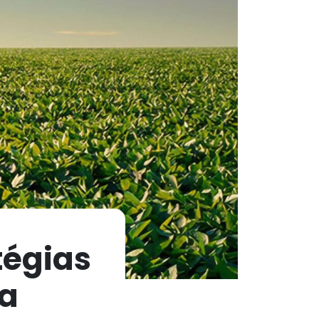
tégias
da