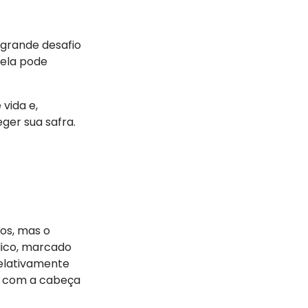
grande desafio
 ela pode
vida e,
ger sua safra.
os, mas o
lico, marcado
relativamente
as com a cabeça