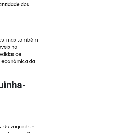
uantidade dos
cos, mas também
veis na
edidas de
e econômica da
uinha-
z da vaquinha-