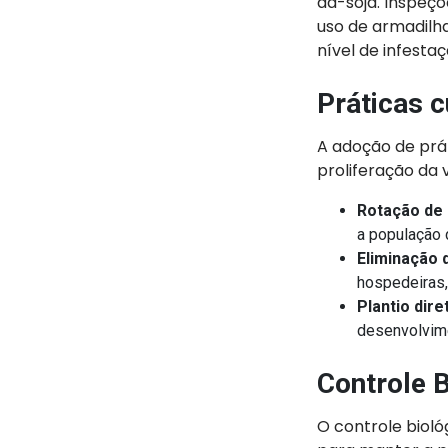
da-soja. Inspeç
uso de armadilh
nível de infesta
Práticas c
A adoção de prát
proliferação da 
Rotação de 
a população 
Eliminação 
hospedeiras, 
Plantio dire
desenvolvime
Controle B
O controle bioló