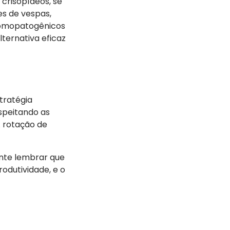
crisopídeos, se
es de vespas,
ntomopatogênicos
lternativa eficaz
tratégia
speitando as
A rotação de
ante lembrar que
odutividade, e o