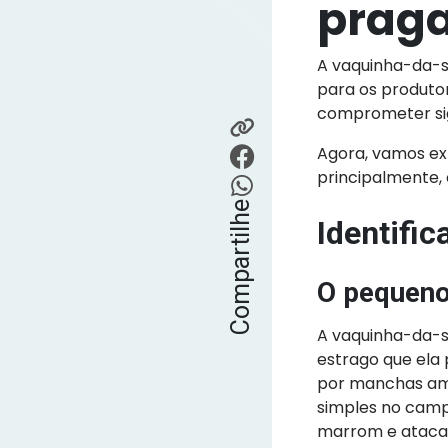
prag
A vaquinha-da-s
para os produto
comprometer sign
Agora, vamos exp
principalmente, 
Compartilhe
Identifi
O pequeno
A vaquinha-da-s
estrago que ela
por manchas ama
simples no camp
marrom e atacam