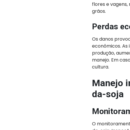
flores e vagens,
grãos.
Perdas e
Os danos provo
econômicos. As 
produção, aumen
manejo. Em caso
cultura.
Manejo i
da-soja
Monitoram
O monitoramento