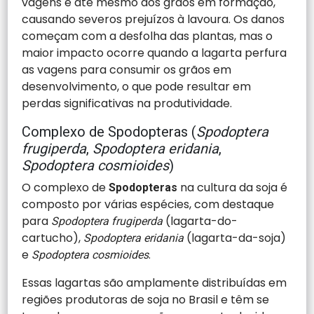
vagens e até mesmo dos grãos em formação,
causando severos prejuízos à lavoura. Os danos
começam com a desfolha das plantas, mas o
maior impacto ocorre quando a lagarta perfura
as vagens para consumir os grãos em
desenvolvimento, o que pode resultar em
perdas significativas na produtividade.
Complexo de Spodopteras (
Spodoptera
frugiperda
,
Spodoptera eridania
,
Spodoptera cosmioides
)
O complexo de
na cultura da soja é
Spodopteras
composto por várias espécies, com destaque
para
(lagarta-do-
Spodoptera frugiperda
cartucho),
(lagarta-da-soja)
Spodoptera eridania
e
.
Spodoptera cosmioides
Essas lagartas são amplamente distribuídas em
regiões produtoras de soja no Brasil e têm se