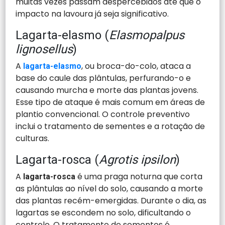
muitas vezes passam despercebidos até que o
impacto na lavoura já seja significativo.
Lagarta-elasmo (
Elasmopalpus
lignosellus
)
A
, ou broca-do-colo, ataca a
lagarta-elasmo
base do caule das plântulas, perfurando-o e
causando murcha e morte das plantas jovens.
Esse tipo de ataque é mais comum em áreas de
plantio convencional. O controle preventivo
inclui o tratamento de sementes e a rotação de
culturas.
Lagarta-rosca (
Agrotis ipsilon
)
A
é uma praga noturna que corta
lagarta-rosca
as plântulas ao nível do solo, causando a morte
das plantas recém-emergidas. Durante o dia, as
lagartas se escondem no solo, dificultando o
controle. O tratamento de sementes é