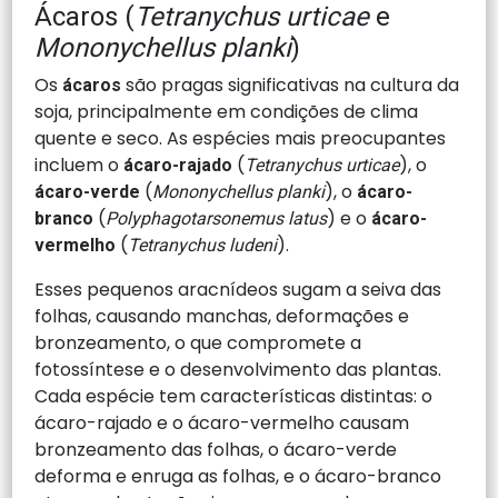
Ácaros (
Tetranychus urticae
e
Mononychellus planki
)
Os
são pragas significativas na cultura da
ácaros
soja, principalmente em condições de clima
quente e seco. As espécies mais preocupantes
incluem o
(
), o
ácaro-rajado
Tetranychus urticae
(
), o
ácaro-verde
Mononychellus planki
ácaro-
(
) e o
branco
Polyphagotarsonemus latus
ácaro-
(
).
vermelho
Tetranychus ludeni
Esses pequenos aracnídeos sugam a seiva das
folhas, causando manchas, deformações e
bronzeamento, o que compromete a
fotossíntese e o desenvolvimento das plantas.
Cada espécie tem características distintas: o
ácaro-rajado e o ácaro-vermelho causam
bronzeamento das folhas, o ácaro-verde
deforma e enruga as folhas, e o ácaro-branco