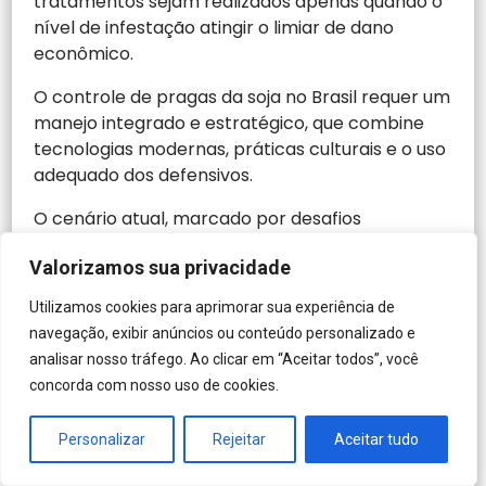
tratamentos sejam realizados apenas quando o
nível de infestação atingir o limiar de dano
econômico.
O controle de pragas da soja no Brasil requer um
manejo integrado e estratégico, que combine
tecnologias modernas, práticas culturais e o uso
adequado dos defensivos.
O cenário atual, marcado por desafios
climáticos e pressões econômicas, exige que os
Valorizamos sua privacidade
produtores adotem medidas adequadas e
estejam sempre atualizados sobre as melhores
Utilizamos cookies para aprimorar sua experiência de
práticas de manejo. A adoção do MIP é crucial
navegação, exibir anúncios ou conteúdo personalizado e
para garantir a sustentabilidade e a
analisar nosso tráfego. Ao clicar em “Aceitar todos”, você
lucratividade da produção de soja, preservando
concorda com nosso uso de cookies.
a produtividade das lavouras e a qualidade dos
grãos.
Personalizar
Rejeitar
Aceitar tudo
A Syngenta está ao lado do
em
produtor rural