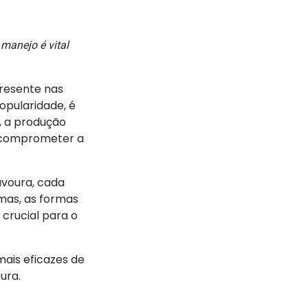
manejo é vital
presente nas
popularidade, é
, a produção
comprometer a
avoura, cada
mas, as formas
crucial para o
mais eficazes de
ura.