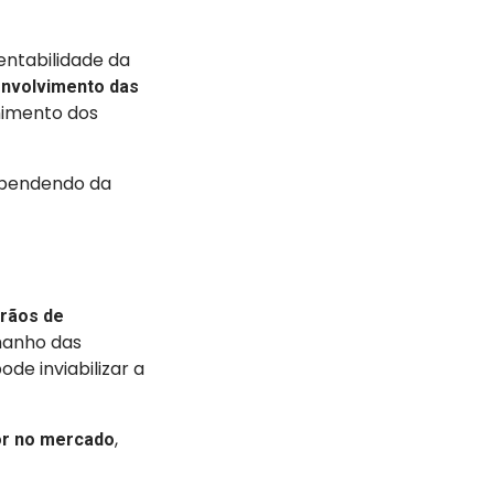
rentabilidade da
nvolvimento das
himento dos
ependendo da
rãos de
amanho das
de inviabilizar a
,
or no mercado