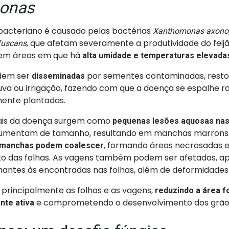
onas
acteriano é causado pelas bactérias
Xanthomonas axonop
, que afetam severamente a produtividade do feijã
 fuscans
 em áreas em que há
alta umidade e temperaturas elevada
dem ser
por sementes contaminadas, restos
disseminadas
uva ou irrigação, fazendo com que a doença se espalhe
ente plantadas.
nais da doença surgem como
pequenas lesões aquosas nas
umentam de tamanho, resultando em manchas marrons
, formando áreas necrosadas 
manchas podem coalescer
o das folhas. As vagens também podem ser afetadas, a
ntes às encontradas nas folhas, além de deformidades
 principalmente as folhas e as vagens,
reduzindo a área fo
e comprometendo o desenvolvimento dos grão
nte ativa