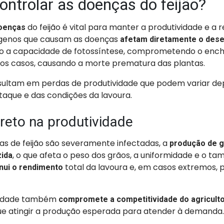
ontrolar as doenças do feijão?
do feijão é vital para manter a produtividade e a 
doenças
ógenos que causam as doenças
afetam diretamente o dese
ndo a capacidade de fotossíntese, comprometendo o enc
tos casos, causando a morte prematura das plantas.
esultam em perdas de produtividade que podem variar d
taque e das condições da lavoura.
reto na produtividade
as de feijão são severamente infectadas, a
produção de g
, o que afeta o peso dos grãos, a uniformidade e o t
zida
total da lavoura e, em casos extremos, po
nui o rendimento
ividade também
compromete a competitividade do agricult
e atingir a produção esperada para atender à demanda.