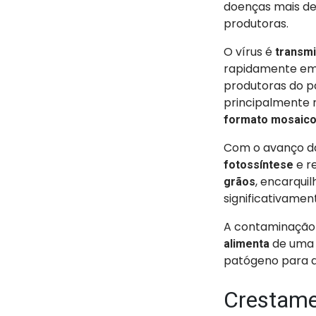
doenças mais des
produtoras.
O vírus é
transmi
rapidamente e
produtoras do pa
principalmente 
formato mosaic
Com o avanço d
e r
fotossíntese
, encarqui
grãos
significativamen
A contaminação
de uma p
alimenta
patógeno para a
Crestamen