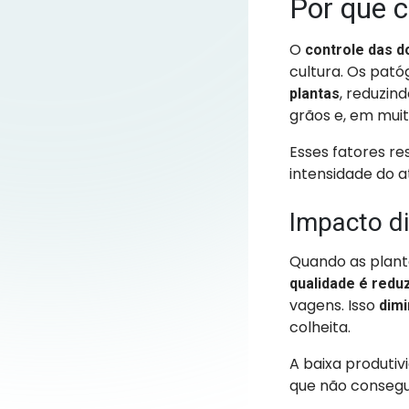
Por que c
O
controle das 
cultura. Os pat
, reduzi
plantas
grãos e, em mui
Esses fatores r
intensidade do a
Impacto di
Quando as plant
qualidade é redu
vagens. Isso
dimi
colheita.
A baixa produt
que não consegu