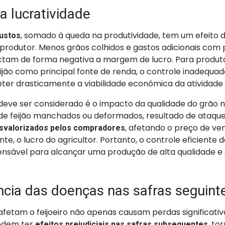
 lucratividade
, somado à queda na produtividade, tem um efeito d
ustos
 produtor. Menos grãos colhidos e gastos adicionais com 
ctam de forma negativa a margem de lucro. Para produt
jão como principal fonte de renda, o controle inadequa
r drasticamente a viabilidade econômica da atividade 
 deve ser considerado é o impacto da qualidade do grão 
 de feijão manchados ou deformados, resultado de ataqu
, afetando o preço de ve
svalorizados pelos compradores
, o lucro do agricultor. Portanto, o controle eficiente 
spensável para alcançar uma produção de alta qualidade e
cia das doenças nas safras seguint
fetam o feijoeiro não apenas causam perdas significativa
dem ter
, to
efeitos prejudiciais nas safras subsequentes