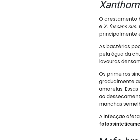
Xanthom
O crestamento b
e
X. fuscans sus.
principalmente
As bactérias po
pela água da ch
lavouras densam
Os primeiros si
gradualmente a
amarelas. Essas
ao dessecament
manchas semelha
A infecção afeta
fotossinteticame