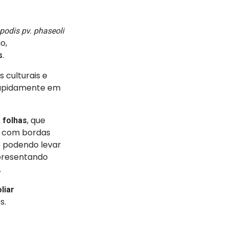
odis pv. phaseoli
o,
.
s
 culturais e
 rapidamente em
, que
 folhas
 com bordas
e podendo levar
presentando
.
liar
s.