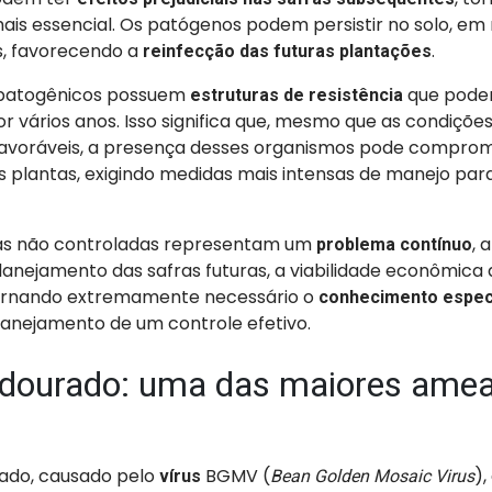
ais essencial. Os patógenos podem persistir no solo, em 
, favorecendo a
.
reinfecção das futuras plantações
 patogênicos possuem
que pode
estruturas de resistência
por vários anos. Isso significa que, mesmo que as condiçõe
favoráveis, a presença desses organismos pode compro
plantas, exigindo medidas mais intensas de manejo par
as não controladas representam um
, 
problema contínuo
anejamento das safras futuras, a viabilidade econômica d
tornando extremamente necessário o
conhecimento especí
anejamento de um controle efetivo.
dourado: uma das maiores ame
ado, causado pelo
BGMV (
),
vírus
Bean Golden Mosaic Virus