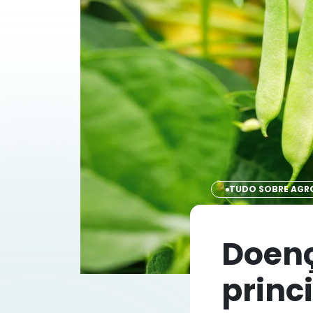
TUDO SOBRE AGR
Doenç
princ