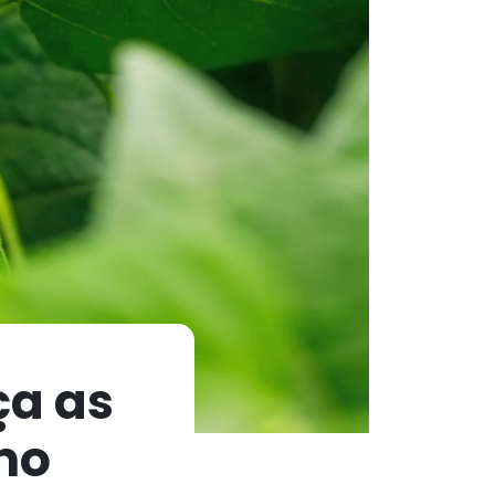
ça as
mo