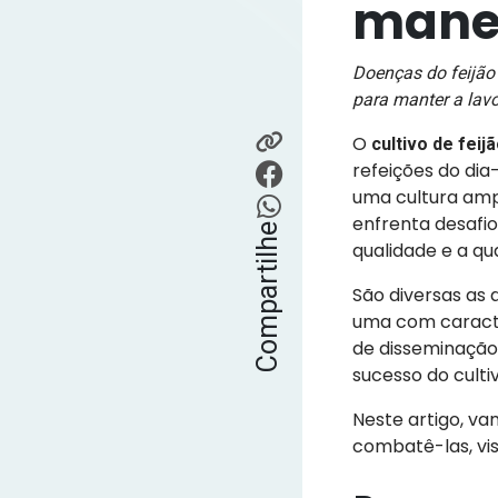
mane
Doenças do feijão
para manter a lav
O
cultivo de feijã
refeições do dia
uma cultura amp
enfrenta desafi
Compartilhe
qualidade e a qu
São diversas a
uma com caracte
de disseminação 
sucesso do culti
Neste artigo, va
combatê-las, vis