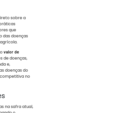
ireto sobre a
práticas
ores que
do das doenças
agrícola.
no
valor de
es de doenças,
nda e,
das doenças do
 competitiva no
es
s na safra atual,
rnando o