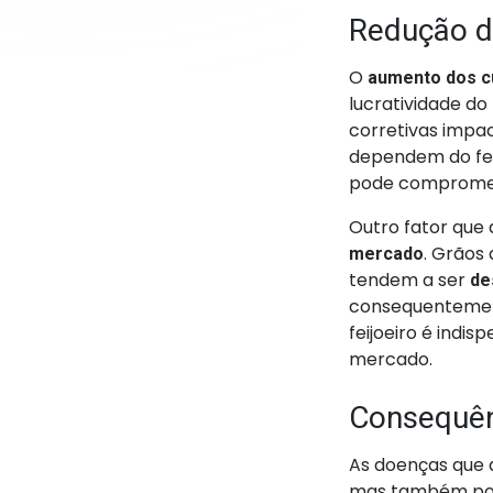
Redução da
O
aumento dos c
lucratividade do
corretivas impa
dependem do fei
pode compromete
Outro fator que
. Grãos
mercado
tendem a ser
de
consequentemente
feijoeiro é indi
mercado.
Consequên
As doenças que a
mas também po