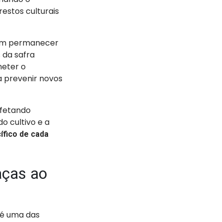
restos culturais
m permanecer
s da safra
meter o
a prevenir novos
afetando
o cultivo e a
fico de cada
aças ao
 é uma das