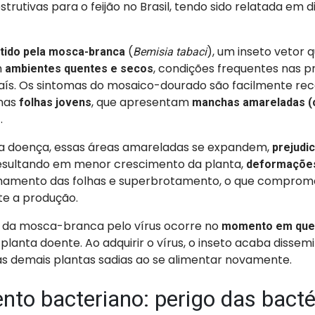
trutivas para o feijão no Brasil, tendo sido relatada em d
(
), um inseto vetor q
tido pela mosca-branca
Bemisia tabaci
m
, condições frequentes nas pr
ambientes quentes e secos
ís.
Os sintomas do mosaico-dourado são facilmente rec
nas
, que apresentam
folhas jovens
manchas amareladas (c
.
o
a doença, essas áreas amareladas se expandem,
prejudi
esultando em menor crescimento da planta,
deformações
lhamento das folhas e superbrotamento, o que comprom
te a produção.
 da mosca-branca pelo vírus ocorre no
momento em que 
lanta doente. Ao adquirir o vírus, o inseto acaba dissem
s demais plantas sadias ao se alimentar novamente.
to bacteriano: perigo das bacté