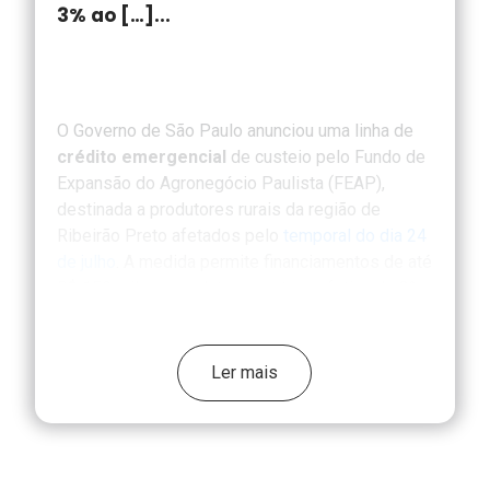
3% ao […]...
O Governo de São Paulo anunciou uma linha de
crédito emergencial
de custeio pelo Fundo de
Expansão do Agronegócio Paulista (FEAP),
destinada a produtores rurais da região de
Ribeirão Preto afetados pelo
temporal do dia 24
de julho
. A medida permite financiamentos de até
R$ 150 mil por produtor, com taxa efetiva de 3%
ao ano, prazo total de até 72 meses e carência
de até 3 anos para o primeiro pagamento, com
parcelas anuais.
Ler mais
A iniciativa da Secretaria de Agricultura e
Abastecimento (SAA) é a primeira resposta
concreta da força tarefa mobilizada logo após o
temporal, que provocou chuva intensa, granizo e