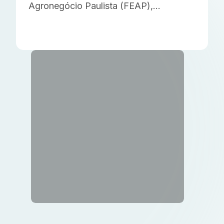
Agronegócio Paulista (FEAP),
destinada a produtores rurais da região
de Ribeirão Preto afetados pelo
temporal do dia 24 de julho. A medida
permite financiamentos de até R$ 150
mil por produtor, com taxa efetiva de
3% ao […]