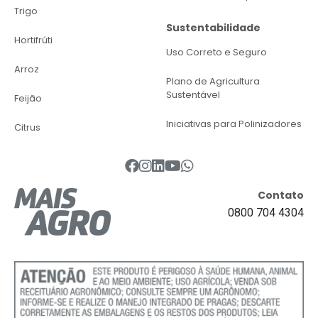
Trigo
Para acessar a linha, o produtor deve seguir os
Sustentabilidade
seguintes passos:
Hortifrúti
Uso Correto e Seguro
Reunir evidências do impacto (fotos, notas
Arroz
fiscais, orçamentos e relação das perdas).
Plano de Agricultura
Sustentável
Procurar a Casa da Agricultura da CATI ou o
Feijão
escritório do ITESP mais próximo.
Iniciativas para Polinizadores
Citrus
Aguardar a vistoria técnica da propriedade.
Receber a proposta de financiamento
elaborada pelo técnico responsável.
FEAP também mantém
Contato
0800 704 4304
linhas de investimento
ativas
Além da ação emergencial de custeio, o FEAP
continua oferecendo linhas de investimento para
produtores rurais, cooperativas e associações