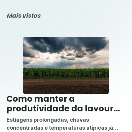
Mais vistos
Como manter a
produtividade da lavoura
com o clima cada vez mais
Estiagens prolongadas, chuvas
imprevisível
concentradas e temperaturas atípicas já