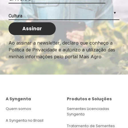
situação mais crítica no meio rural identificada
até agora.
Como o trabalho de campo segue em
andamento, a SAA informa que as medidas de
apoio poderão ser ajustadas ou ampliadas, de
forma a garantir uma resposta proporcional à real
Ao assinar a newsletter, declaro que conheço a
necessidade dos produtores.
Política de Privacidade e autorizo a utilização das
minhas informações pelo portal Mais Agro
Quem pode acessar o
crédito emergencial do
FEAP
O financiamento está disponível para produtores
A Syngenta
Produtos e Soluções
de atividade agrícola ou pecuária que tenham
dano comprovado por técnico habilitado da SAA.
Quem somos
Sementes Licenciadas
Syngenta
Os recursos podem ser utilizados para:
A Syngenta no Brasil
Tratamento de Sementes
Aquisição de insumos, sementes, mudas e