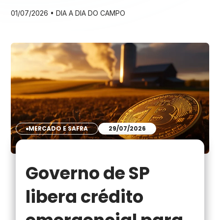
pressionam as safras brasileiras. Diante das
01/07/2026 •
DIA A DIA DO CAMPO
mudanças climáticas, manter a
produtividade exige combinar manejo,
tecnologia e planejamento de longo prazo.
MERCADO E SAFRA
29/07/2026
Governo de SP
libera crédito