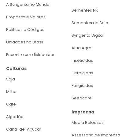
A Syngenta no Mundo
fertilizantes.
Sementes NK
Alimentação e medicamentos para animais.
Propósito e Valores
Reparos emergenciais na infraestrutura
Sementes de Soja
produtiva.
Politicas e Códigos
Limpeza de áreas e recomposição de
Syngenta Digital
Unidades no Brasil
servidões.
Atua Agro
Encontre um distribuidor
“O produtor precisa de suporte para recuperar a
Inseticidas
produção e voltar a trabalhar. É exatamente isso
Culturas
que o Governo do Estado está fazendo, com a
Herbicidas
equipe inteira mobilizada para que esse apoio
Soja
chegue na ponta o mais rápido possível”,
Fungicidas
Milho
destaca o secretário de Agricultura e
Seedcare
Abastecimento do Estado de São Paulo, Geraldo
Café
Melo Filho.
Imprensa
Algodão
Como solicitar o
Media Releases
Cana-de-Açucar
financiamento
Assessoria de imprensa