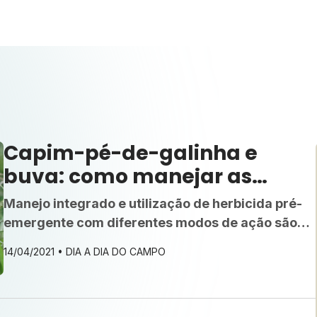
Capim-pé-de-galinha e
buva: como manejar as
daninhas da soja?
Manejo integrado e utilização de herbicida pré-
emergente com diferentes modos de ação são
chave contra daninhas resistentes na soja
14/04/2021 •
DIA A DIA DO CAMPO