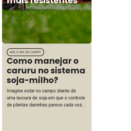
mais resistentes
DIA A DIA DO CAMPO
Como manejar o
caruru no sistema
soja-milho?
Imagine estar no campo diante de
uma lavoura de soja em que o controle
de plantas daninhas parece cada vez
mais complexo: espécies agressivas,
como caruru, competindo diretamente
por água, luz e nutrientes, ameaçando