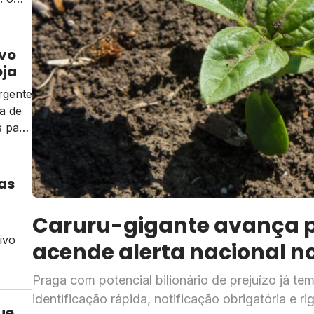
ivo
oja
rgente
a de
s para
as
Caruru-gigante avança pa
ivo
acende alerta nacional 
Praga com potencial bilionário de prejuízo já t
identificação rápida, notificação obrigatória e r
ue