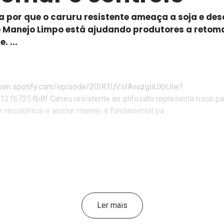
a por que o caruru resistente ameaça a soja e de
 Manejo Limpo está ajudando produtores a retom
. ...
open.spotify.com/episode/20IR1UVsIAvuzgiiUXrUlw?
121b7254b8f Caruru resistente ao glifosato representa risco par
ar resistência e ajustar manejo é fundamental pa...
Ler mais