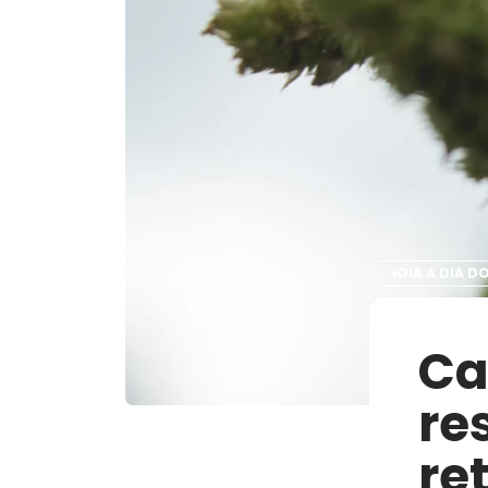
DIA A DIA 
Ca
re
re