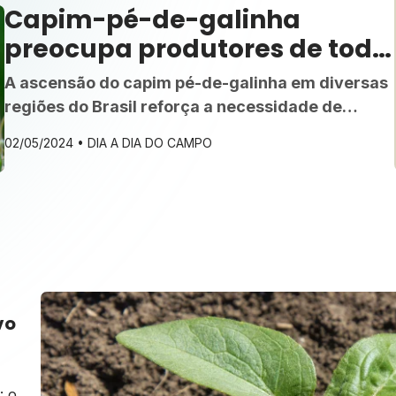
Capim-pé-de-galinha
preocupa produtores de todo
país
A ascensão do capim pé-de-galinha em diversas
regiões do Brasil reforça a necessidade de
estratégias integradas de manejo com uso de
02/05/2024 •
DIA A DIA DO CAMPO
herbicidas pré e pós-emergentes.
vo
: o