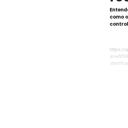
Entend
como o
controle
https://
si=e5f59
identific