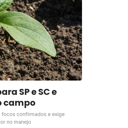
ra SP e SC e
no campo
em focos confirmados e exige
igor no manejo