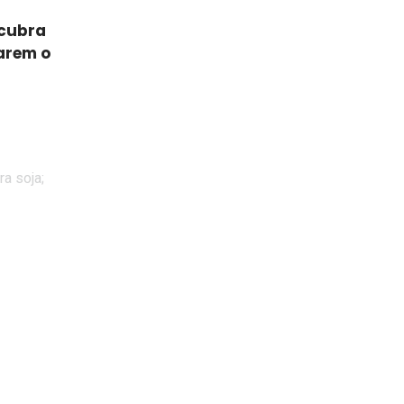
scubra
arem o
a soja;