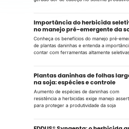
capim-pé-de-galinha
Importância do herbicida selet
no manejo pré-emergente da s
Conheça os benefícios do manejo pré-eme
de plantas daninhas e entenda a importânci
contar com ferramentas altamente seletiva
a soja
Plantas daninhas de folhas larg
na soja: espécies e controle
Aumento de espécies de daninhas com
resistência a herbicidas exige manejo assert
para proteger a produtividade da soja
EDDUS® Syngenta: o herbicida q