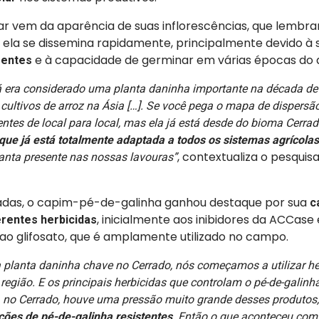
r vem da aparência de suas inflorescências, que lembr
e ela se dissemina rapidamente, principalmente devido à 
e à capacidade de germinar em várias épocas do 
mentes
já era considerado uma planta daninha importante na década de
ultivos de arroz na Ásia […]. Se você pega o mapa de dispersão
entes de local para local, mas ela já está desde do bioma Cerrad
que já está totalmente adaptada a todos os sistemas agrícolas 
, contextualiza o pesqui
anta presente nas nossas lavouras”
adas, o capim-pé-de-galinha ganhou destaque por sua
c
, inicialmente aos inibidores da ACCase 
erentes herbicidas
ao glifosato, que é amplamente utilizado no campo.
 planta daninha chave no Cerrado, nós começamos a utilizar h
região. E os principais herbicidas que controlam o pé-de-galin
o, no Cerrado, houve uma pressão muito grande desses produtos
ções de pé-de-galinha resistentes
. Então o que aconteceu com