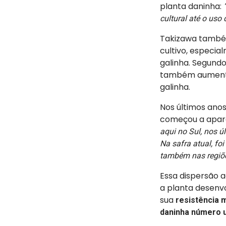
planta daninha:
“
cultural até o uso
Takizawa també
cultivo, especi
galinha. Segund
também aumentou
galinha.
Nos últimos ano
começou a apa
aqui no Sul, nos 
Na safra atual, f
também nas regiõe
Essa dispersão 
a planta desenv
sua
resistência m
daninha número 