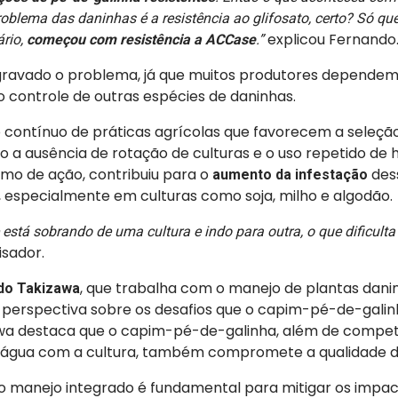
problema das daninhas é a resistência ao glifosato, certo? Só qu
explicou Fernando
rio,
começou com resistência a ACCase
.”
gravado o problema, já que muitos produtores dependem
 controle de outras espécies de daninhas.
o contínuo de práticas agrícolas que favorecem a seleçã
o a ausência de rotação de culturas e o uso repetido de 
 de ação, contribuiu para o
des
aumento da infestação
, especialmente em culturas como soja, milho e algodão.
está sobrando de uma cultura e indo para outra, o que dificult
isador.
, que trabalha com o manejo de plantas dani
do Takizawa
 perspectiva sobre os desafios que o capim-pé-de-gali
awa destaca que o capim-pé-de-galinha, além de compet
e água com a cultura, também compromete a qualidade da
 o manejo integrado é fundamental para mitigar os impa