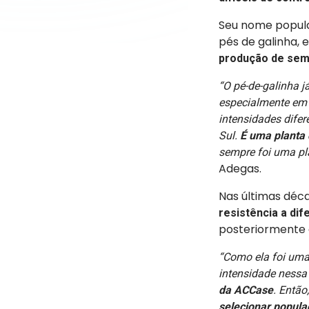
Seu nome popula
pés de galinha, 
produção de se
“O pé-de-galinha 
especialmente em c
intensidades difer
Sul.
É uma planta 
sempre foi uma pl
Adegas.
Nas últimas déc
resistência a dif
posteriormente 
“Como ela foi uma
intensidade nessa 
da ACCase
. Entã
selecionar popula