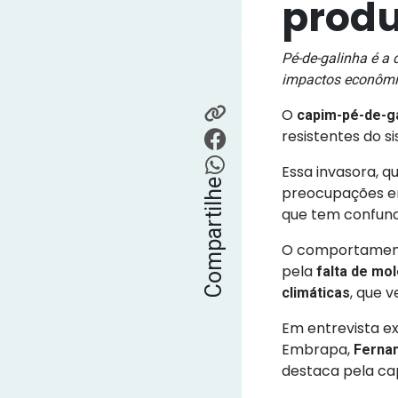
produ
Pé-de-galinha é a 
impactos econômico
O
capim-pé-de-g
resistentes do s
Essa invasora, q
Compartilhe
preocupações en
que tem confund
O comportamento
pela
falta de mo
, que 
climáticas
Em entrevista ex
Embrapa,
Ferna
destaca pela ca