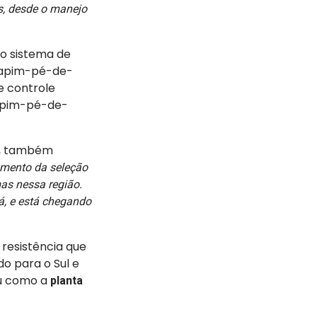
as, desde o manejo
o sistema de
 capim-pé-de-
e controle
capim-pé-de-
o, também
mento da seleção
as nessa região.
á, e está chegando
resistência que
o para o Sul e
ou como a
planta