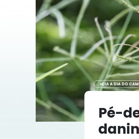
DIA A DIA DO CA
Pé-de
danin