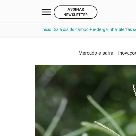
ASSINAR
NEWSLETTER
Início
Dia a dia do campo
Pé-de-galinha: alertas 
›
›
Mercado e safra
Inovaçõ