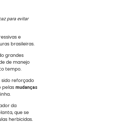
az para evitar
ressivas e
ras brasileiras.
do grandes
ade de manejo
to tempo.
sido reforçado
e pelas
mudanças
inha.
sador da
anta, que se
las herbicidas.