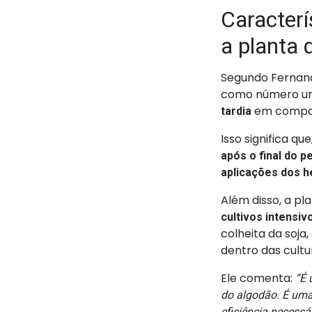
Caracterí
a planta
Segundo Fernand
como número um 
em compar
tardia
Isso significa qu
após o final do 
aplicações dos 
Além disso, a pl
cultivos
intensiv
colheita da soja
dentro das cult
Ele comenta:
“É 
do algodão. É uma
eficiência necessár