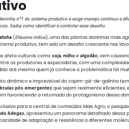
tivo
daninha nº1 do sistema produtivo e exige manejo contínuo e efic
s. Saiba como identificar e controlar esse desafio.
(
), uma das plantas daninhas mais ag
alinha
Eleusine indica
istema produtivo, tem sido um desafio crescente nas lavou
ue afeta culturas como
,
e
, vem causan
soja
milho
algodão
tre os produtores e especialistas, com uma complexid
ido até mesmo quem já conhece a problemática há mui
 dinâmico e imprevisível do capim-pé-de-galinha tem 
que sejam realmente eficientes, 
léculas pós-emergentes
vem favorecendo a retomada do protagonismo dessa dan
clusiva para a central de conteúdos Mais Agro, o pesqui
, apresentou um panorama detalhado dessa pl
ndo Adegas
pacidade de adaptação e resistência a diferentes molécu