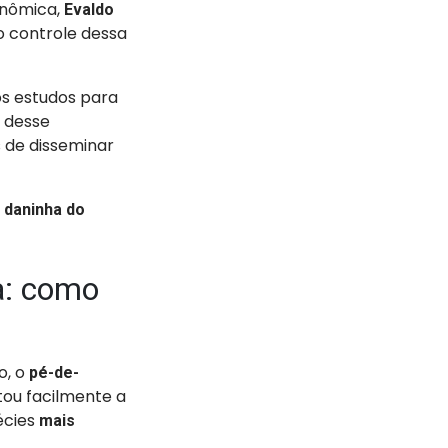
onômica,
Evaldo
o controle dessa
os estudos para
 desse
 de disseminar
r daninha do
a: como
o, o
pé-de-
tou facilmente a
écies
mais