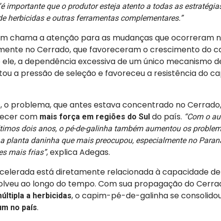
é importante que o produtor esteja atento a todas as estratégi
 de herbicidas e outras ferramentas complementares.”
m chama a atenção para as mudanças que ocorreram n
almente no Cerrado, que favoreceram o crescimento do
o ele, a dependência excessiva de um único mecanismo d
 a pressão de seleção e favoreceu a resistência do 
s, o problema, que antes estava concentrado no Cerrad
recer com
do país.
mais força em regiões do Sul
“Com o au
últimos dois anos, o pé-de-galinha também aumentou os problem
oi a planta daninha que mais preocupou, especialmente no Paran
, explica Adegas.
s mais frias”
acelerada está diretamente relacionada à capacidade de 
olveu ao longo do tempo.
Com sua propagação do Cerrad
, o capim-pé-de-galinha se consolid
últipla a herbicidas
.
um no país