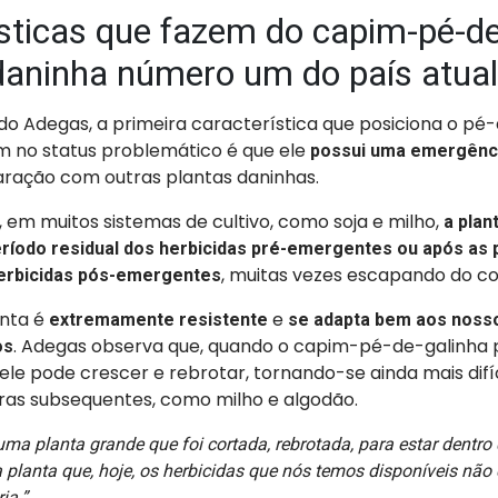
sticas que fazem do capim-pé-de
 daninha número um do país atua
o Adegas, a primeira característica que posiciona o pé
no status problemático é que ele
possui uma emergênc
ação com outras plantas daninhas.
e, em muitos sistemas de cultivo, como soja e milho,
a plan
período residual dos herbicidas pré-emergentes ou após as 
, muitas vezes escapando do con
herbicidas pós-emergentes
anta é
e
extremamente resistente
se adapta bem aos noss
. Adegas observa que, quando o capim-pé-de-galinha p
os
, ele pode crescer e rebrotar, tornando-se ainda mais difí
uras subsequentes, como milho e algodão.
uma planta grande que foi cortada, rebrotada, para estar dentro 
 planta que, hoje, os herbicidas que nós temos disponíveis nã
ia.”