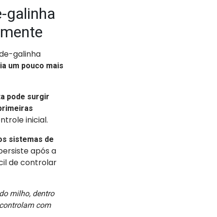
-galinha
lmente
-de-galinha
ia um pouco mais
ta pode surgir
primeiras
trole inicial.
os sistemas de
ersiste após a
cil de controlar
do milho, dentro
o controlam com