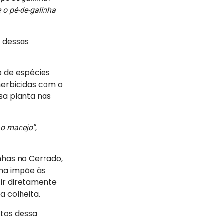
e o pé-de-galinha
.
 dessas
o de espécies
herbicidas com o
sa planta nas
,
a o manejo”
nhas no Cerrado,
nha impõe às
ir diretamente
 colheita.
ctos dessa