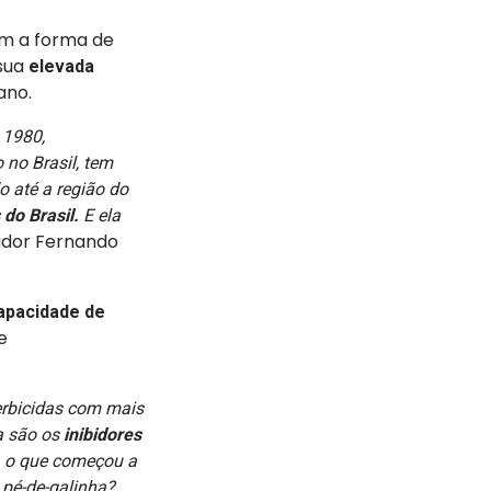
am a forma de
sua
elevada
ano.
 1980,
 no Brasil, tem
o até a região do
do Brasil.
E ela
sador Fernando
apacidade de
e
erbicidas com mais
ha são os
inibidores
, o que começou a
 pé-de-galinha?