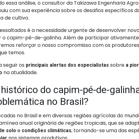
essa análise, o consultor da Takizawa Engenharia Agr
ibuiu com sua experiência sobre os desafios específicos d
a de cultivo.
essaltados é a necessidade urgente de desenvolver nov
 o capim-pé-de-galinha. Além de participar ativamente
emos reforçar o nosso compromisso com os produtores
que temos.
 a seguir os
sobre
principais alertas dos especialistas
a pio
na atualidade.
vo
histórico do capim-pé-de-galinh
oblemática no Brasil?
adas no Brasil e em diversas regiões agrícolas do mund
mínea anual originária de regiões tropicais, que se adap
e
, tornando-se uma das esp
 de solo
condições climáticas
nos sistemas produtivos.
olar