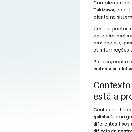
Complementando 
, contr
Takizawa
planta no sistem
Um dos pontos r
entender melhor
movimento, quer
as informações 
Por isso, confira
sistema produti
Contexto 
está a pr
Conhecido há déc
é uma gra
galinha
diferentes tipos
difíceis de contr