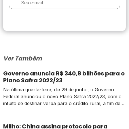
Ver Também
Governo anuncia R$ 340,8 bilhões para o
Plano Safra 2022/23
Na última quarta-feira, dia 29 de junho, o Governo
Federal anunciou o novo Plano Safra 2022/23, com o
intuito de destinar verba para o crédito rural, a fim de
fomentar o desenvolvimento agropecuário no Brasil. O
valor anunciado pelo Governo foi de R$ 340,8 bilhões
até o mês de junho de 2023, que corresponde a […]
Milho: China assina protocolo para