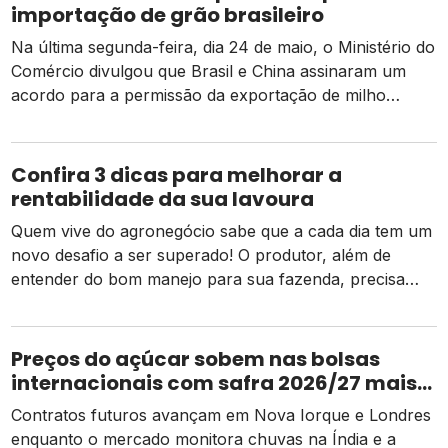
importação de grão brasileiro
Na última segunda-feira, dia 24 de maio, o Ministério do
Comércio divulgou que Brasil e China assinaram um
acordo para a permissão da exportação de milho
brasileiro para o país asiático, consolidando ainda mais
as relações comerciais entre ambos no agronegócio. A
medida ocorre após a China realizar uma compra
Confira 3 dicas para melhorar a
recorde de milho em 2021. […]
rentabilidade da sua lavoura
Quem vive do agronegócio sabe que a cada dia tem um
novo desafio a ser superado! O produtor, além de
entender do bom manejo para sua fazenda, precisa
compreender o negócio como um todo, o que inclui
também a gestão administrativa, de forma que possa
aproveitar as melhores oportunidades do mercado,
Preços do açúcar sobem nas bolsas
proteger-se em momentos mais […]
internacionais com safra 2026/27 mais
apertada
Contratos futuros avançam em Nova Iorque e Londres
enquanto o mercado monitora chuvas na Índia e a