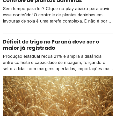
controle de plantas daninhas
Sem tempo para ler? Clique no play abaixo para ouvir
esse conteúdo! O controle de plantas daninhas em
lavouras de soja é uma tarefa complexa. E não é por
menos, já que elas podem comprometer até 70% da
produção, caso não sejam controladas, além de muitas
espécies serem resistentes a algumas moléculas de
Déficit de trigo no Paraná deve ser o
herbicidas, tornando […]
maior já registrado
Produção estadual recua 21% e amplia a distância
entre colheita e capacidade de moagem, forçando o
setor a lidar com margens apertadas, importações mais
caras e o risco de um El Niño intenso