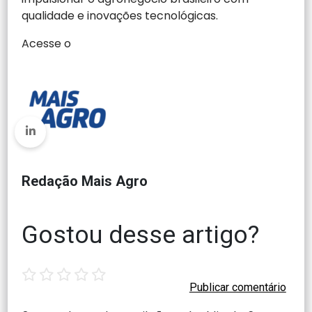
qualidade e inovações tecnológicas.
Acesse o
Redação Mais Agro
Gostou desse artigo?
1
2
3
4
5
star
stars
stars
stars
stars