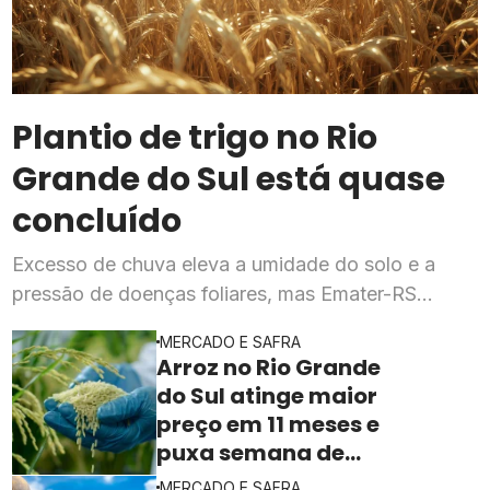
Plantio de trigo no Rio
Grande do Sul está quase
concluído
Excesso de chuva eleva a umidade do solo e a
pressão de doenças foliares, mas Emater-RS
mantém expectativa de produtividade dentro do
MERCADO E SAFRA
previsto para a safra 2026
Arroz no Rio Grande
do Sul atinge maior
preço em 11 meses e
puxa semana de
valorização no
MERCADO E SAFRA