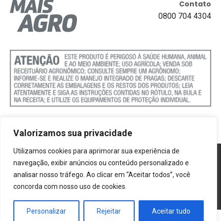
Contato
0800 704 4304
Valorizamos sua privacidade
Utilizamos cookies para aprimorar sua experiência de
Política de Cookies
navegação, exibir anúncios ou conteúdo personalizado e
analisar nosso tráfego. Ao clicar em “Aceitar todos”, você
Termos e Condições
concorda com nosso uso de cookies.
Politica de Privacidade
Personalizar
Rejeitar
Aceitar tudo
®2026 Mais Agro | Todos os direitos reservados