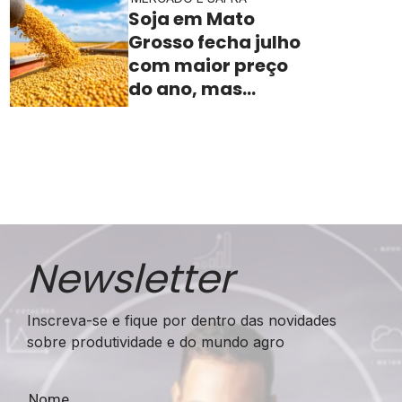
campo
Soja em Mato
Grosso fecha julho
com maior preço
do ano, mas
indústria sente
aperto na margem
Newsletter
Inscreva-se e fique por dentro das novidades
sobre produtividade e do mundo agro