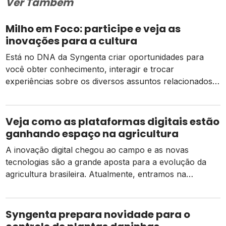
Ver Também
Milho em Foco: participe e veja as
inovações para a cultura
Está no DNA da Syngenta criar oportunidades para
você obter conhecimento, interagir e trocar
experiências sobre os diversos assuntos relacionados
ao campo. Atualmente, as lavouras de milho semeadas
na segunda safra encontram-se em pleno
desenvolvimento – época produtiva de maior relevância
Veja como as plataformas digitais estão
para a cultura. Por isso, é fundamental que fique por
ganhando espaço na agricultura
dentro do panorama atual, […]
A inovação digital chegou ao campo e as novas
tecnologias são a grande aposta para a evolução da
agricultura brasileira. Atualmente, entramos na
agricultura 5.0, uma nova era marcada pelo avanço do
processamento de dados na lavoura por meio de
Inteligências integradas, além da conectividade e da
Syngenta prepara novidade para o
automação dos modelos de produção que já fazem […]