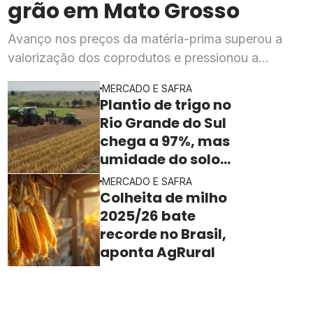
grão em Mato Grosso
Avanço nos preços da matéria-prima superou a
valorização dos coprodutos e pressionou a
rentabilidade da indústria processadora em julho,
MERCADO E SAFRA
segundo o Imea
Plantio de trigo no
Rio Grande do Sul
chega a 97%, mas
umidade do solo
ainda freia o ritmo
MERCADO E SAFRA
Colheita de milho
2025/26 bate
recorde no Brasil,
aponta AgRural