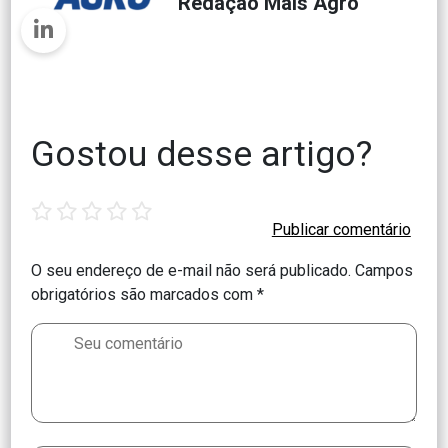
Redação Mais Agro
Gostou desse artigo?
1
2
3
4
5
star
stars
stars
stars
stars
O seu endereço de e-mail não será publicado.
Campos
obrigatórios são marcados com
*