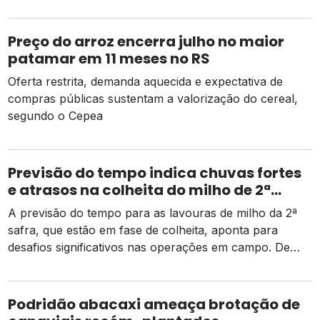
Preço do arroz encerra julho no maior
patamar em 11 meses no RS
Oferta restrita, demanda aquecida e expectativa de
compras públicas sustentam a valorização do cereal,
segundo o Cepea
Previsão do tempo indica chuvas fortes
e atrasos na colheita do milho de 2ª
safra
A previsão do tempo para as lavouras de milho da 2ª
safra, que estão em fase de colheita, aponta para
desafios significativos nas operações em campo. De
acordo com dados da Conab, há um pequeno atraso
em relação ao mesmo período do ano passado, mas as
atividades estão ocorrendo de forma normal em
Podridão abacaxi ameaça brotação de
comparação à média dos […]