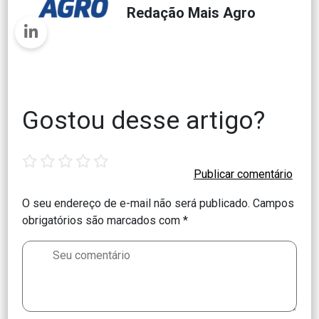
Redação Mais Agro
Gostou desse artigo?
1
2
3
4
5
star
stars
stars
stars
stars
O seu endereço de e-mail não será publicado.
Campos
obrigatórios são marcados com
*