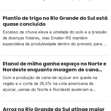
caras e o risco de um El Niño intenso
Plantio de trigo no Rio Grande do Sul está
quase concluído
Excesso de chuva eleva a umidade do solo e a pressão
de doenças foliares, mas Emater-RS mantém
expectativa de produtividade dentro do previsto para a
safra 2026
Etanol de milho ganha espaço no Norte e
Nordeste enquanto moagem de cana
recua e tarifa dos EUA pressiona usinas
Com a produção de cana-de-açúcar em queda na
região e o corte de 35,5% na cota americana de
açúcar, usinas do Norte e Nordeste aceleram a
diversificação para o etanol de milho como alternativa
de receita e competitividade.
Arroz no Rio Grande do Sul atinge maior