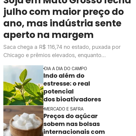
Soja em Mato Grosso fecha
julho com maior preço do
ano, mas indústria sente
aperto na margem
Saca chega a R$ 116,74 no estado, puxada por
Chicago e prêmios elevados, enquanto
esmagadoras enfrentam queda de mais de 20% na
DIA A DIA DO CAMPO
rentabilidade
Indo além do
estresse: o real
potencial
dos bioativadores
MERCADO E SAFRA
Preços do açúcar
sobem nas bolsas
internacionais com