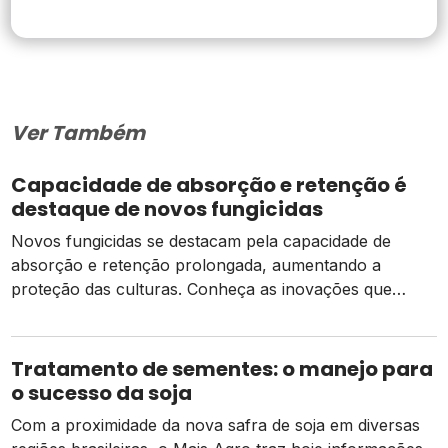
Ver Também
Capacidade de absorção e retenção é
destaque de novos fungicidas
Novos fungicidas se destacam pela capacidade de
absorção e retenção prolongada, aumentando a
proteção das culturas. Conheça as inovações que
fortalecem o controle. A soja pode ser afetada por
diversas doenças e em diferentes momentos, desde a
fase inicial até o final do ciclo. Só no Brasil, são mais de
Tratamento de sementes: o manejo para
40 patógenos que podem comprometer […]
o sucesso da soja
Com a proximidade da nova safra de soja em diversas