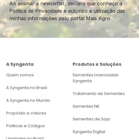
Ao assinar a newsletter, declaro que conheço a
Política de Privacidade e autorizo a utilização das
minhas informações pelo portal Mais Agro
A Syngenta
Produtos e Soluções
Quem somos
Sementes Licenciadas
Syngenta
A Syngenta no Brasil
Tratamento de Sementes
A Syngenta no Mundo
Sementes NK
Propósito e Valores
Sementes de Soja
Politicas e Códigos
Syngenta Digital
Unidades no Brasil