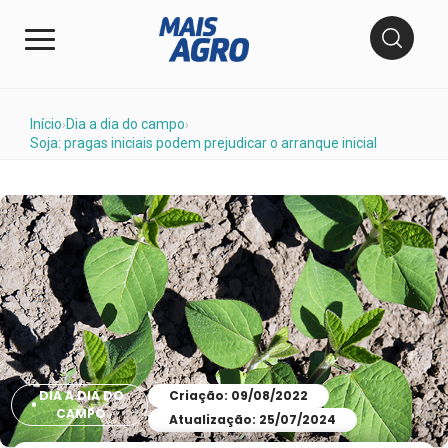
Início
Dia a dia do campo
›
›
Soja: pragas iniciais podem prejudicar o arranque inicial
DIA A DIA DO
Criação: 09/08/2022
CAMPO
Atualização: 25/07/2024