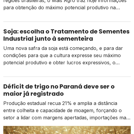
regiões brasileiras, o Mais Agro traz hoje informações
para obtenção do máximo potencial produtivo na
cultura da soja que contempla um bom
estabelecimento inicial da lavoura para uma colheita de
sucesso. Um dos fatores mais importantes para uma
Soja: escolha o Tratamento de Sementes
lavoura potente é o processo de semeadura. […]
Industrial junto à sementeira
Uma nova safra da soja está começando, e para dar
condições para que a cultura expresse seu máximo
potencial produtivo e obter lucros expressivos, o
produtor deve realizar o manejo adequado desde o
início da implantação da cultura, incluindo o tratamento
de sementes como estratégia fundamental para
Déficit de trigo no Paraná deve ser o
proteger a lavoura das ameaças iniciais. As tecnologias
maior já registrado
[…]
Produção estadual recua 21% e amplia a distância
entre colheita e capacidade de moagem, forçando o
setor a lidar com margens apertadas, importações mais
caras e o risco de um El Niño intenso