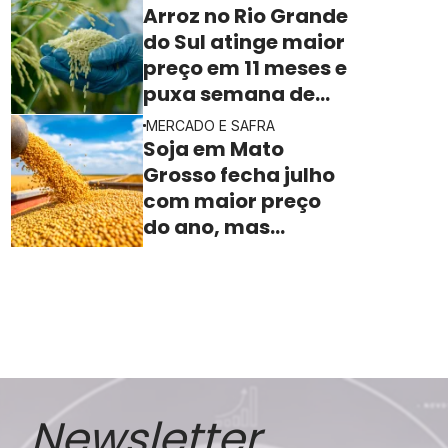
previsto para a safra 2026
Arroz no Rio Grande
do Sul atinge maior
preço em 11 meses e
puxa semana de
valorização no
MERCADO E SAFRA
campo
Soja em Mato
Grosso fecha julho
com maior preço
do ano, mas
indústria sente
aperto na margem
Newsletter