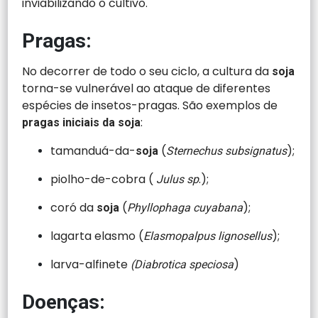
inviabilizando o cultivo.
Pragas:
No decorrer de todo o seu ciclo, a cultura da
soja
torna-se vulnerável ao ataque de diferentes
espécies de insetos-pragas. São exemplos de
:
pragas iniciais da soja
tamanduá-da-
(
);
soja
Sternechus subsignatus
piolho-de-cobra (
.);
Julus sp
coró da
(
);
soja
Phyllophaga cuyabana
lagarta elasmo (
);
Elasmopalpus lignosellus
larva-alfinete
)
(Diabrotica speciosa
Doenças: