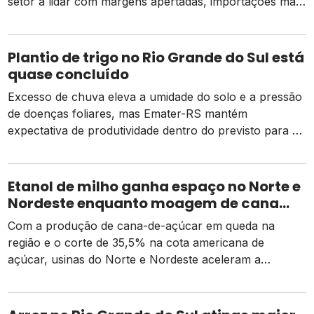
setor a lidar com margens apertadas, importações mais
caras e o risco de um El Niño intenso
Plantio de trigo no Rio Grande do Sul está
quase concluído
Excesso de chuva eleva a umidade do solo e a pressão
de doenças foliares, mas Emater-RS mantém
expectativa de produtividade dentro do previsto para a
safra 2026
Etanol de milho ganha espaço no Norte e
Nordeste enquanto moagem de cana
recua e tarifa dos EUA pressiona usinas
Com a produção de cana-de-açúcar em queda na
região e o corte de 35,5% na cota americana de
açúcar, usinas do Norte e Nordeste aceleram a
diversificação para o etanol de milho como alternativa
de receita e competitividade.