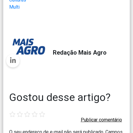
Multi
Redação Mais Agro
Gostou desse artigo?
1
2
3
4
5
star
stars
stars
stars
stars
O seu endereço de e-mail não será publicado.
Campos