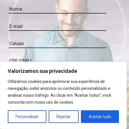
Valorizamos sua privacidade
Utilizamos cookies para aprimorar sua experiência de
navegação, exibir anúncios ou conteúdo personalizado e
analisar nosso tráfego. Ao clicar em “Aceitar todos”, você
concorda com nosso uso de cookies.
Ao assinar a newsletter, declaro que conheço a
Política de Privacidade e autorizo a utilização das
Personalizar
Rejeitar
Aceitar tudo
minhas informações pelo portal Mais Agro