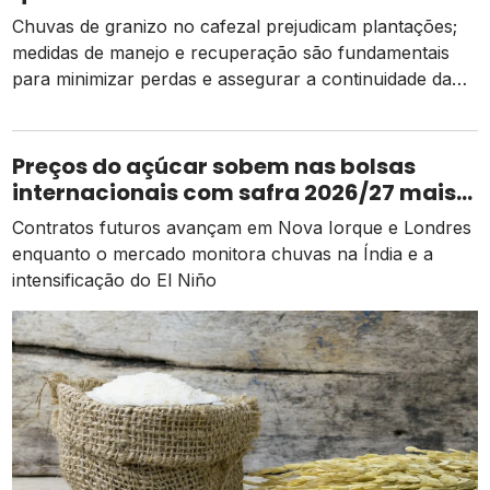
Chuvas de granizo no cafezal prejudicam plantações;
medidas de manejo e recuperação são fundamentais
para minimizar perdas e assegurar a continuidade da
produção. Saiba mais. A primeira semana de outubro
foi marcada tanto de forma positiva quanto negativa,
principalmente para as lavouras de café do Sul de
Preços do açúcar sobem nas bolsas
Minas. Enquanto víamos a chegada da terceira florada
internacionais com safra 2026/27 mais
[…]
apertada
Contratos futuros avançam em Nova Iorque e Londres
enquanto o mercado monitora chuvas na Índia e a
intensificação do El Niño