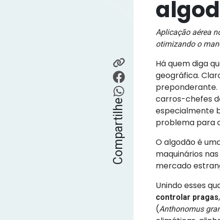
algo
Aplicação aérea no
otimizando o mane
Há quem diga que
geográfica. Clar
preponderante.
carros-chefes do
Compartilhe
especialmente be
problema para o 
O algodão é uma
maquinários nas 
mercado estrang
Unindo esses qua
controlar pragas
(
Anthonomus gran