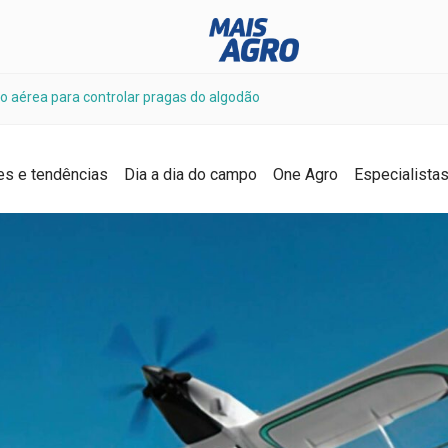
o aérea para controlar pragas do algodão
es e tendências
Dia a dia do campo
One Agro
Especialista