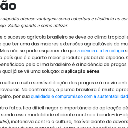
dão
 algodão oferece vantagens como cobertura e eficiência no con
jo. Saiba quando e como utilizar.
 o sucesso agrícola brasileiro se deve ao clima tropical 
o que ter uma das maiores extensões agricultáveis do m
 Mas não se pode esquecer de que
s
a ciência e a tecnologia
 país que é o quarto maior produtor global de algodão. 
neficiado pelo clima brasileiro é a incidência de pragas
qual já se vê uma solução: a
aplicação aérea
.
 cultura muito sensível à ação das pragas e à moviment
lavouras. Na contramão, a pluma brasileira é muito apre
eiro, por sua
qualidade e compromisso com a sustentabilida
tro fatos, fica difícil negar a importância da aplicação a
, sendo essa modalidade eficiente contra o bicudo-do-al
), inofensiva contra a cultura, flexível diante de adver
dis