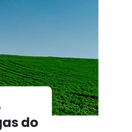
o
gas do