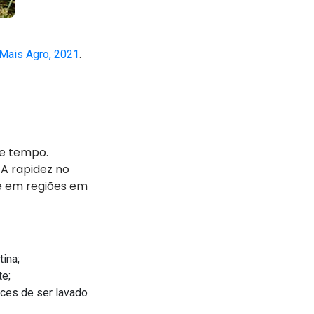
.
Mais Agro, 2021
e tempo.
 A rapidez no
e em regiões em
ina;
te;
ces de ser lavado