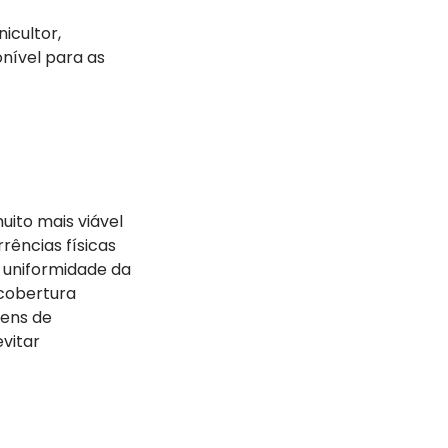
icultor,
nível para as
ito mais viável
rências físicas
a uniformidade da
 cobertura
gens de
vitar