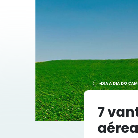
DIA A DIA DO CA
7 van
aérea