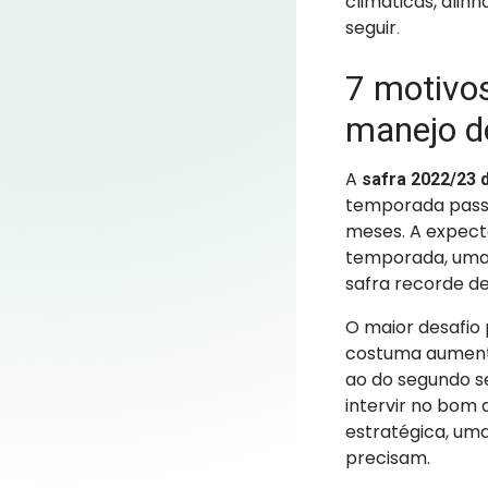
climáticas, alin
seguir
.
7 motivos
manejo d
A
safra 2022/23 
temporada passa
meses. A expect
temporada, uma 
safra recorde de
O maior desafio
costuma aumenta
ao do segundo s
intervir no bom 
estratégica, uma
precisam.