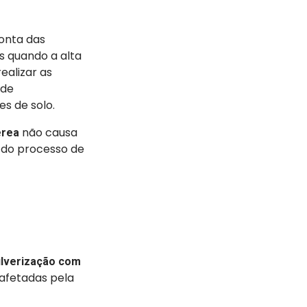
conta das
s quando a alta
ealizar as
 de
s de solo.
não causa
érea
 do processo de
lverização com
afetadas pela