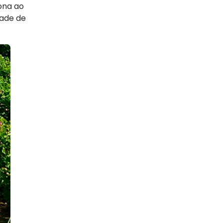
ona ao
dade de