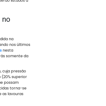
serão listados a
a no
dida na
ando nos últimos
nesta
a
trás somente da
, cuja pressão
s
 (20% superior
que possam
cidas torna-se
e as lavouras