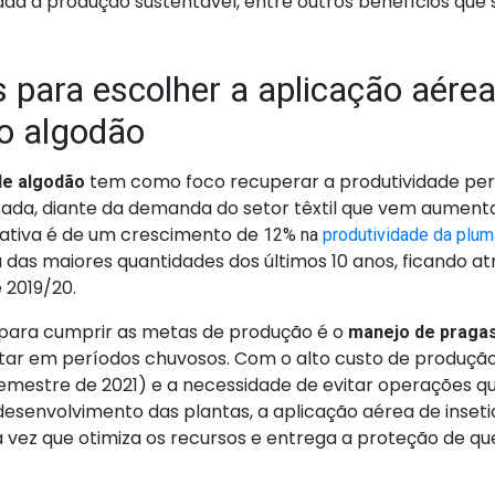
hada à produção sustentável, entre outros benefícios que 
 para escolher a aplicação aére
o algodão
tem como foco recuperar a produtividade per
de algodão
da, diante da demanda do setor têxtil que vem aument
ativa é de um crescimento de
12% na
produtividade da plum
das maiores quantidades dos últimos 10 anos, ficando a
 2019/20.
 para cumprir as metas de produção é o
manejo de praga
r em períodos chuvosos. Com o alto custo de produção
emestre de 2021) e a necessidade de evitar operações 
desenvolvimento das plantas, a aplicação aérea de inseti
 vez que otimiza os recursos e entrega a proteção de qu