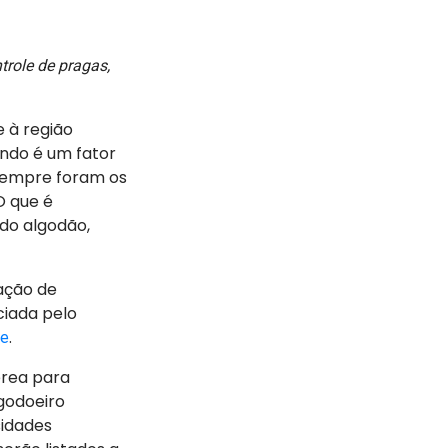
trole de pragas,
e à região
undo é um fator
empre foram os
O que é
 do algodão,
ação de
ciada pelo
.
de
érea para
godoeiro
sidades