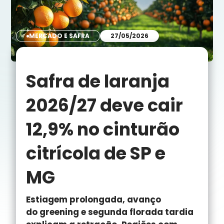
MERCADO E SAFRA
27/05/2026
Safra de laranja
2026/27 deve cair
12,9% no cinturão
citrícola de SP e
MG
Estiagem prolongada, avanço
do greening e segunda florada tardia