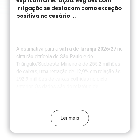
explicam a retração. Regiões com
irrigação se destacam como exceção
positiva no cenário ...
A estimativa para a
safra de laranja 2026/27
no
cinturão citrícola de São Paulo e do
Triângulo/Sudoeste Mineiro é de 255,2 milhões
de caixas, uma retração de 12,9% em relação às
292,9 milhões de caixas colhidas no ciclo
anterior. Os dados são do relatório de
acompanhamento divulgado pela Federação da
Agricultura e Pecuária do Estado de São Paulo,
com informações do Fundo de Defesa da
Citricultura (Fundecitrus).
Ler mais
Apesar do crescimento de 1,1% na área
produtiva, que chegou a 366 mil hectares, a