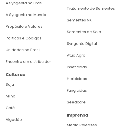
de caixas e produtividade de 812 caixas
A Syngenta no Brasil
por hectare, impulsionado pelo uso de
Tratamento de Sementes
irrigação
A Syngenta no Mundo
Sementes NK
Noroeste:
destaque positivo, com
Propósito e Valores
Sementes de Soja
crescimento de
35,2% na produção
e
Politicas e Códigos
avanço de
28,6% na produtividade
,
Syngenta Digital
associados à melhor adaptação hídrica e à
Unidades no Brasil
expansão da irrigação
Atua Agro
Encontre um distribuidor
Sudoeste:
queda expressiva de
29,4%
na
Inseticidas
produção
Culturas
Herbicidas
Sul:
menor rendimento médio da região,
Soja
com apenas 545 caixas por hectare
Fungicidas
Milho
Variedades tardias
Seedcare
Café
concentram as maiores
Imprensa
perdas
Algodão
Media Releases