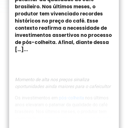
brasileiro. Nos últimos meses, o
produtor tem vivenciado recordes
históricos no preço do café. Esse
contexto reafirma a necessidade de
investimentos assertivos no processo
de pós-colheita. Afinal, diante dessa
[…]...
Momento de alta nos preços sinaliza
oportunidades ainda maiores para o cafeicultor
Os investimentos em
pós-colheita
nos últimos
anos elevaram o patamar da qualidade do café
brasileiro. Nos últimos meses, o produtor tem
vivenciado
recordes históricos no preço do café
.
Esse contexto reafirma a necessidade de