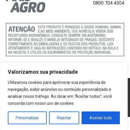
0800 704 4304
evidente a importância do investimento na etapa
final do processo”, explica Carmen Lúcia Ucha,
presidente da
Associação Brasileira de Cafés
Especiais
(
BSCA
).
Valorizamos sua privacidade
Utilizamos cookies para aprimorar sua experiência de
Política de Cookies
navegação, exibir anúncios ou conteúdo personalizado e
analisar nosso tráfego. Ao clicar em “Aceitar todos”, você
Termos e Condições
concorda com nosso uso de cookies.
Politica de Privacidade
Personalizar
Rejeitar
Aceitar tudo
®2026 Mais Agro | Todos os direitos reservados