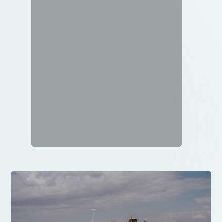
do café. Esse contexto reafirma a
necessidade de investimentos
assertivos no processo de pós-colheita.
Afinal, diante dessa […]