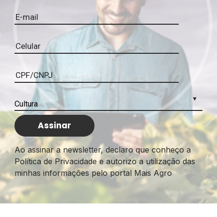
modernização da produção de café
, bem
como para os processos de pós-colheita. Todos
os esforços foram direcionados não só para o
aumento da produtividade, mas, principalmente,
para a
qualidade do grão
, o que, por sua vez,
colaborou para uma melhor valorização do café.
Ao assinar a newsletter, declaro que conheço a
Política de Privacidade e autorizo a utilização das
minhas informações pelo portal Mais Agro
As leveduras ajudaram nos últimos anos a
disseminar a técnica da fermentação induzida