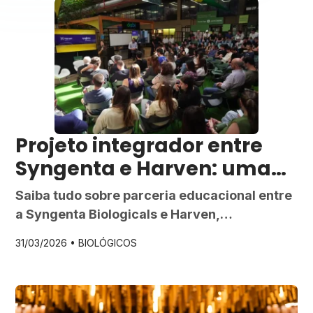
Projeto integrador entre
Syngenta e Harven: uma
revolução no futuro
Saiba tudo sobre parceria educacional entre
acadêmico e
a Syngenta Biologicals e Harven,
mercadológico
universidade do interior paulista
31/03/2026 •
BIOLÓGICOS