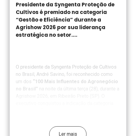
Presidente da Syngenta Proteção de
Cultivos é premiado na categoria
“Gestão e Eficiência” durante a
Agrishow 2026 por sua liderança
estratégica no setor....
O presidente da Syngenta Proteção de Cultivos
no Brasil, André Savino, foi reconhecido como
um dos
“100 Mais Influentes do Agronegócio
no Brasil”
na noite da última terça (28), durante a
Agrishow 2026, em Ribeirão Preto (SP). O
executivo conquistou a indicação da categoria
“Gestão e Eficiência”.
A iniciativa, do Grupo Mídia, foi criada para
reconhecer e celebrar os profissionais mais
Ler mais