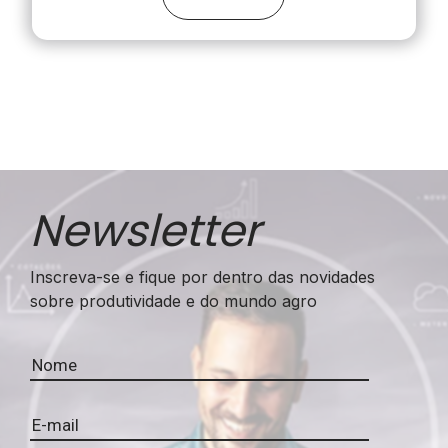
influentes do agronegócio brasileiro, nas mais
diversas cadeias produtivas do setor.
Savino agradeceu o reconhecimento e dedicou o
prêmio à toda equipe da Syngenta.
“A construção de um agro forte é mérito de
vários líderes, pessoas que trabalham cedo, que
são visionárias, mas principalmente
resilientes e que buscam no dia a dia do
Newsletter
agronegócio superar desafios e coletivamente
construir caminhos para fazer com que esse
Inscreva-se e fique por dentro das novidades
negócio, que é a mola propulsora da economia
sobre produtividade e do mundo agro
brasileira, seja cada vez mais forte”, destacou o
presidente.
Saiba mais o
prêmio 100 Mais
Influentes do