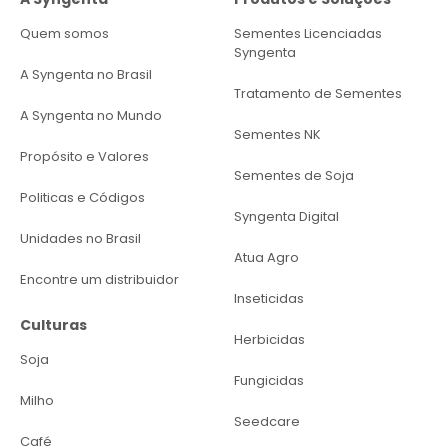
Os homenageados são escolhidos com base em
Quem somos
Sementes Licenciadas
votação oficial no site do evento e pesquisa de
Syngenta
mercado realizada pelo Conselho Editorial do
A Syngenta no Brasil
Grupo Mídia, que leva em consideração o
Tratamento de Sementes
A Syngenta no Mundo
impacto de ações transcorridas 12 meses antes
Sementes NK
da premiação.
Propósito e Valores
Sementes de Soja
“Esse é um marco que atesta nossa
Politicas e Códigos
proximidade ao produtor por meio de decisões
Syngenta Digital
técnicas baseadas em suas necessidades em
Unidades no Brasil
todas as etapas da safra. Meu agradecimento
Atua Agro
vai para cada membro do nosso time e aos
Encontre um distribuidor
Inseticidas
clientes que caminham conosco para, juntos,
Culturas
cultivarmos o futuro do Brasil”, finaliza Savino.
Herbicidas
Soja
Fungicidas
Milho
Seedcare
Café