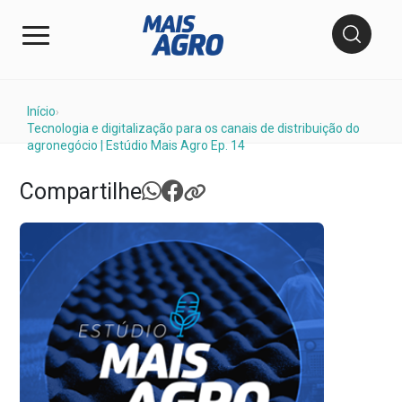
Início
›
Tecnologia e digitalização para os canais de distribuição do
agronegócio | Estúdio Mais Agro Ep. 14
Compartilhe