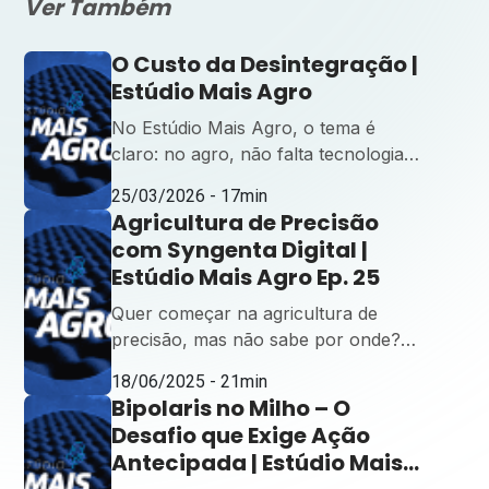
Ver Também
O Custo da Desintegração |
Estúdio Mais Agro
No Estúdio Mais Agro, o tema é
claro: no agro, não falta tecnologia,
falta integração. Neste episódio,
25/03/2026 - 17min
Luísa Torres recebe Matheus Kalil,
Agricultura de Precisão
gerente do Centro de Inteligência
com Syngenta Digital |
Agronômica da Syngenta Digital, e
Estúdio Mais Agro Ep. 25
Matheus Pozzobom, RTV de
Grandes Contas, para um bate-papo
Quer começar na agricultura de
sobre como a integração de dados
precisão, mas não sabe por onde?
transforma informação em
No novo episódio do Estúdio Mais
18/06/2025 - 21min
inteligência prática no campo. Com
Agro, Luísa Torres, Especialista em
Bipolaris no Milho – O
[…]
Conteúdo da Syngenta Digital,
Desafio que Exige Ação
recebe o time da área para mostrar
Antecipada | Estúdio Mais
como dados, tecnologia e