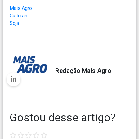
Mais Agro
Culturas
Soja
Redação Mais Agro
Gostou desse artigo?
1
2
3
4
5
star
stars
stars
stars
stars