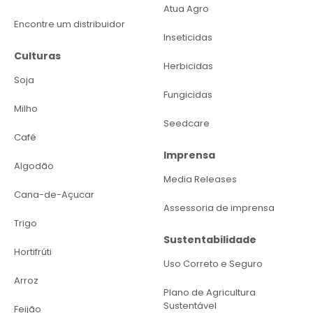
Atua Agro
Encontre um distribuidor
Inseticidas
Culturas
Herbicidas
Soja
Fungicidas
Milho
Seedcare
Café
Imprensa
Algodão
Media Releases
Cana-de-Açucar
Assessoria de imprensa
Trigo
Sustentabilidade
Hortifrúti
Uso Correto e Seguro
Arroz
Plano de Agricultura
Sustentável
Feijão