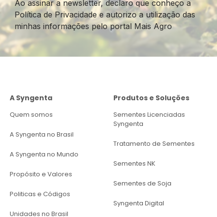
Ao assinar a newsletter, declaro que conheço a
Política de Privacidade e autorizo a utilização das
minhas informações pelo portal Mais Agro
A Syngenta
Produtos e Soluções
Quem somos
Sementes Licenciadas
Syngenta
A Syngenta no Brasil
Tratamento de Sementes
A Syngenta no Mundo
Sementes NK
Propósito e Valores
Sementes de Soja
Politicas e Códigos
Syngenta Digital
Unidades no Brasil