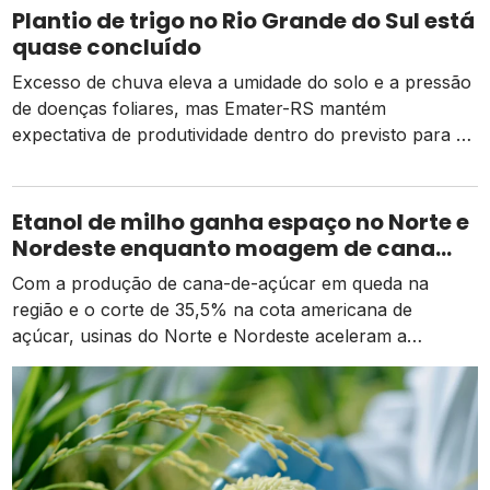
Plantio de trigo no Rio Grande do Sul está
quase concluído
Excesso de chuva eleva a umidade do solo e a pressão
de doenças foliares, mas Emater-RS mantém
expectativa de produtividade dentro do previsto para a
safra 2026
Etanol de milho ganha espaço no Norte e
Nordeste enquanto moagem de cana
recua e tarifa dos EUA pressiona usinas
Com a produção de cana-de-açúcar em queda na
região e o corte de 35,5% na cota americana de
açúcar, usinas do Norte e Nordeste aceleram a
diversificação para o etanol de milho como alternativa
de receita e competitividade.