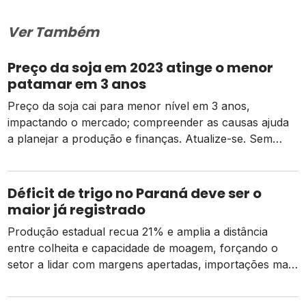
Ver Também
Preço da soja em 2023 atinge o menor
patamar em 3 anos
Preço da soja cai para menor nível em 3 anos,
impactando o mercado; compreender as causas ajuda
a planejar a produção e finanças. Atualize-se. Sem
tempo para ler? Clique no play abaixo para ouvir esse
conteúdo. O preço da soja segue em queda pelo sétimo
mês consecutivo, e produtores já não podem mais
Déficit de trigo no Paraná deve ser o
segurar as […]
maior já registrado
Produção estadual recua 21% e amplia a distância
entre colheita e capacidade de moagem, forçando o
setor a lidar com margens apertadas, importações mais
caras e o risco de um El Niño intenso