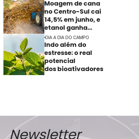
Moagem de cana
no Centro-Sul cai
14,5% em junho, e
etanol ganha
espaço na safra
DIA A DIA DO CAMPO
2026/27
Indo além do
estresse: o real
potencial
dos bioativadores
Newsletter