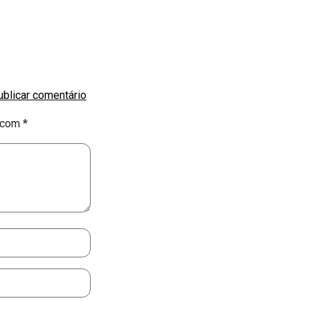
s com
*