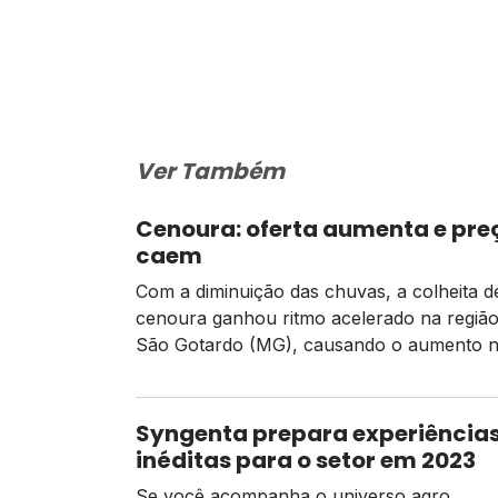
Ver Também
Cenoura: oferta aumenta e pre
caem
Com a diminuição das chuvas, a colheita d
cenoura ganhou ritmo acelerado na região
São Gotardo (MG), causando o aumento 
oferta do vegetal nas feiras, mercados e
hortifrútis. De acordo com dados da Cepe
cenoura “suja” foi comercializada à média
Syngenta prepara experiência
45,00/cx de 29 kg na região, registrando 
inéditas para o setor em 2023
queda de […]
Se você acompanha o universo agro,