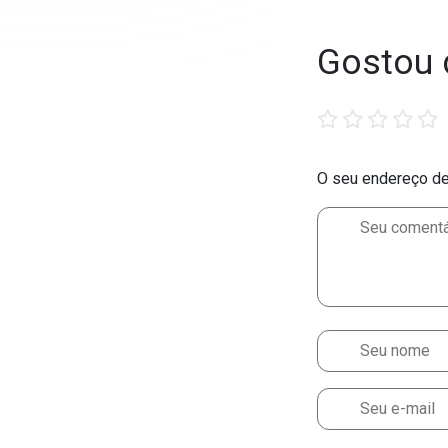
Gostou 
1
2
3
4
5
star
stars
stars
stars
stars
O seu endereço de 