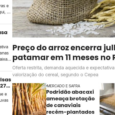
vas e
ui, na
ja
usa
ssa
Preço do arroz encerra ju
ativa
manas
patamar em 11 meses no 
aixa
Oferta restrita, demanda aquecida e expectativ
valorização do cereal, segundo o Cepea
as de
lsas
/27
MERCADO E SAFRA
Podridão abacaxi
ue e
ameaça brotação
uvas
de canaviais
recém-plantados