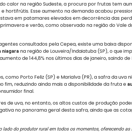
o calor na região Sudeste, a procura por frutas tem a
s e hortifrútis. Esse aumento na demanda acabou pressi
á estava em patamares elevados em decorrência das per
 primavera e verão, como observado na região do Vale d
gentes consultados pela Cepea, existe uma baixa disponi
na região de Louveira/Indaiatuba (SP), o que imp
 niagara
umento de 144,8% nos últimos dias de janeiro, saindo de 
s, como Porto Feliz (SP) e Marialva (PR), a safra da uva
 fim, reduzindo ainda mais a disponibilidade da fruta e
a
nsumidor final.
res de uva, no entanto, os altos custos de produção po
egativa no panorama geral desta safra, ainda que as cot
o lado do produtor rural em todos os momentos, oferecendo as