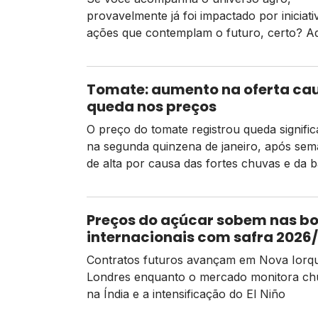
provavelmente já foi impactado por iniciati
ações que contemplam o futuro, certo? Aq
Syngenta, nós queremos fazer ainda mais:
trabalhamos para que o futuro do agro se
próspero, sustentável e inovador – mas
Tomate: aumento na oferta ca
sabemos que já podemos fazer disso a no
queda nos preços
realidade. Por isso, neste ano de […]
O preço do tomate registrou queda signific
na segunda quinzena de janeiro, após se
de alta por causa das fortes chuvas e da b
oferta no mercado. As chuvas intensas e
duradouras das primeiras semanas do ano
favoreceram o desenvolvimento de doenç
Preços do açúcar sobem nas bo
alto impacto aos produtos de hortifrúti,
internacionais com safra 2026
prejudicando a qualidade dos tomates,
mais apertada
Contratos futuros avançam em Nova Iorq
restringindo […]
Londres enquanto o mercado monitora ch
na Índia e a intensificação do El Niño