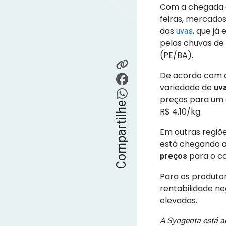
Com a chegada d
feiras, mercado
das
, que j
uvas
pelas chuvas de
(PE/BA).
De acordo com a
variedade de
uva
preços para um a
Compartilhe
R$ 4,10/kg.
Em outras regiõe
está chegando ao
para o co
preços
Para os produto
rentabilidade n
elevadas.
A Syngenta está a