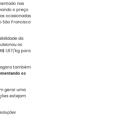
umentado nas
onando o preço
das ocasionadas
o São Francisco
bilidade da
ulsionou os
R$ 1,67/kg para
 niagara também
umentando os
dem gerar uma
ações estejam
 soluções