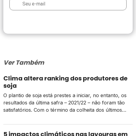
Ver Também
Clima altera ranking dos produtores de
soja
O plantio de soja está prestes a iniciar, no entanto, os
resultados da última safra – 2021/22 – não foram tão
satisfatórios. Com o término da colheita dos últimos
talhões, a influência do fenômeno La Niña na região
Sul e no Mato Grosso do Sul foi determinante para a
redução da produtividade nessas regiões e, […]
5 impactos climáticos nas lavouras em