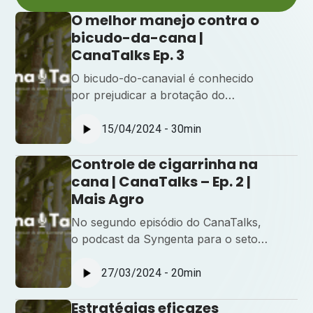
O melhor manejo contra o
bicudo-da-cana |
CanaTalks Ep. 3
O bicudo-do-canavial é conhecido
por prejudicar a brotação do
canavial, com sintomas
intensificados pelo clima seco e com
15/04/2024 - 30min
possíveis geadas.Conheça
Controle de cigarrinha na
estratégias eficazes para o manejo
da praga que mais causa
cana | CanaTalks – Ep. 2 |
preocupação para o canavicultor
Mais Agro
com o terceiro episódio do
No segundo episódio do CanaTalks,
#CanaTalks!
o podcast da Syngenta para o setor
sucroenergético, você vai conferir
tudo sobre o controle eficaz da
27/03/2024 - 20min
cigarrinha-das-raízes, uma das
Estratégias eficazes
pragas que afetam a produtividade