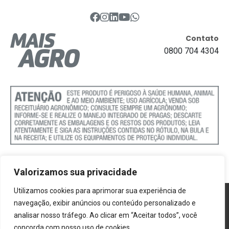
Contato
0800 704 4304
Valorizamos sua privacidade
Utilizamos cookies para aprimorar sua experiência de
Política de Cookies
navegação, exibir anúncios ou conteúdo personalizado e
analisar nosso tráfego. Ao clicar em “Aceitar todos”, você
Termos e Condições
concorda com nosso uso de cookies.