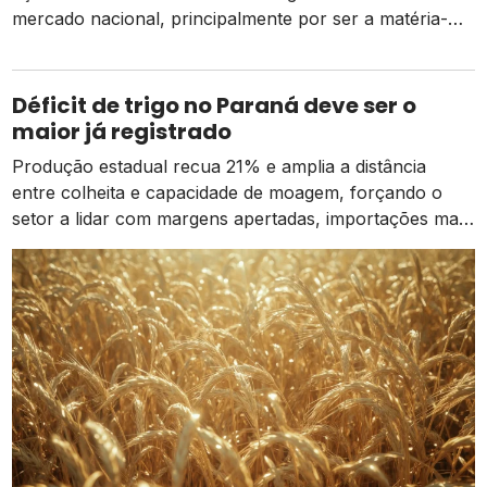
mercado nacional, principalmente por ser a matéria-
prima para a produção de açúcar e etanol. Segundo
estimativa da Conab (Companhia Nacional do
Abastecimento), a safra 2022/23 da cana-de-açúcar
Déficit de trigo no Paraná deve ser o
deve totalizar 572,9 milhões de toneladas, com
maior já registrado
rendimento médio dos canaviais […]
Produção estadual recua 21% e amplia a distância
entre colheita e capacidade de moagem, forçando o
setor a lidar com margens apertadas, importações mais
caras e o risco de um El Niño intenso