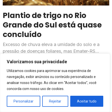
Plantio de trigo no Rio
Grande do Sul está quase
concluído
Excesso de chuva eleva a umidade do solo e a
pressão de doenças foliares, mas Emater-RS
mantém expectativa de produtividade dentro do
Valorizamos sua privacidade
MERCADO E SAFRA
previsto para a safra 2026
Arroz no Rio Grande
Utilizamos cookies para aprimorar sua experiência de
do Sul atinge maior
navegação, exibir anúncios ou conteúdo personalizado e
preço em 11 meses e
analisar nosso tráfego. Ao clicar em “Aceitar todos”, você
puxa semana de
concorda com nosso uso de cookies.
valorização no
MERCADO E SAFRA
campo
Soja em Mato
Personalizar
Rejeitar
Aceitar tudo
Grosso fecha julho