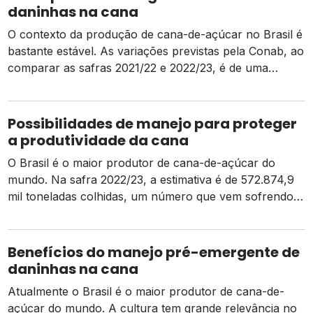
daninhas na cana
O contexto da produção de cana-de-açúcar no Brasil é
bastante estável. As variações previstas pela Conab, ao
comparar as safras 2021/22 e 2022/23, é de uma
produtividade 1,6% superior ao fim deste ciclo, com
recuo de 2,6% de área plantada, que cedeu espaço
para a soja e o milho. A canavicultura cresce em
Possibilidades de manejo para proteger
importância e […]
a produtividade da cana
O Brasil é o maior produtor de cana-de-açúcar do
mundo. Na safra 2022/23, a estimativa é de 572.874,9
mil toneladas colhidas, um número que vem sofrendo
queda nos dois últimos ciclos, como reflexo dos
desafios ambientais que produtores vêm enfrentando.
As mudanças climáticas representam dificuldades de
Benefícios do manejo pré-emergente de
planejamento e, por vezes, favorecem o surgimento de
daninhas na cana
pragas, […]
Atualmente o Brasil é o maior produtor de cana-de-
açúcar do mundo. A cultura tem grande relevância no