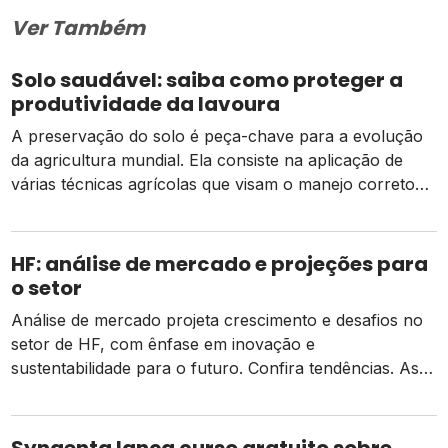
Ver Também
Solo saudável: saiba como proteger a
produtividade da lavoura
A preservação do solo é peça-chave para a evolução
da agricultura mundial. Ela consiste na aplicação de
várias técnicas agrícolas que visam o manejo correto
de áreas cultiváveis para extrair o máximo potencial
produtivo da lavoura, evitando também a degradação
física, química e biológica do solo, que comprometem
HF: análise de mercado e projeções para
futuras áreas agrícolas. A maioria dos produtores […]
o setor
Análise de mercado projeta crescimento e desafios no
setor de HF, com ênfase em inovação e
sustentabilidade para o futuro. Confira tendências. As
culturas de HF têm vasta distribuição no Brasil, tanto
na produção quanto no consumo nos lares brasileiros.
A produção agrofamiliar é responsável por dois terços
Syngenta lança curso gratuito sobre