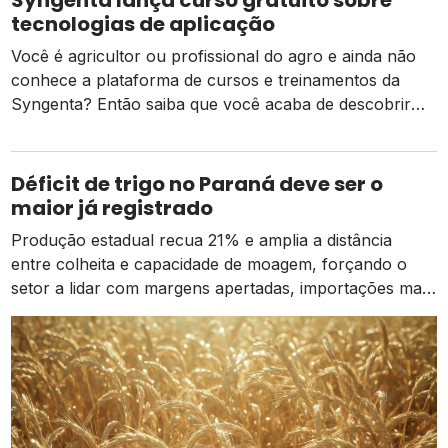
da produção de frutas, verduras e legumes […]
tecnologias de aplicação
Você é agricultor ou profissional do agro e ainda não
conhece a plataforma de cursos e treinamentos da
Syngenta? Então saiba que você acaba de descobrir
um universo de oportunidades para aperfeiçoar e
aumentar a eficiência dos seus manejos no campo! A
plataforma Aplica Certo é uma das iniciativas Syngenta
Déficit de trigo no Paraná deve ser o
para impulsionar os agricultores a […]
maior já registrado
Produção estadual recua 21% e amplia a distância
entre colheita e capacidade de moagem, forçando o
setor a lidar com margens apertadas, importações mais
caras e o risco de um El Niño intenso