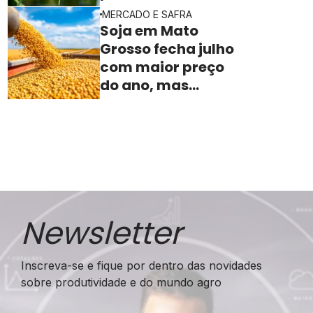
valorização no
MERCADO E SAFRA
campo
Soja em Mato
Grosso fecha julho
com maior preço
do ano, mas
indústria sente
aperto na margem
Newsletter
Inscreva-se e fique por dentro das novidades
sobre produtividade e do mundo agro