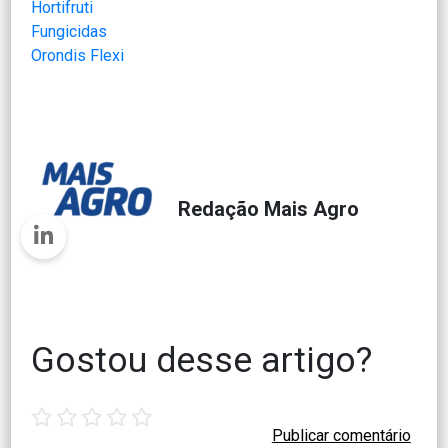
Hortifruti
Fungicidas
Orondis Flexi
Redação Mais Agro
Gostou desse artigo?
1
2
3
4
5
star
stars
stars
stars
stars