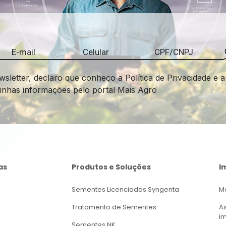
wsletter, declaro que conheço a Política de Privacidade e a
minhas informações pelo portal Mais Agro
as
Produtos e Soluções
I
Sementes Licenciadas Syngenta
M
Tratamento de Sementes
A
i
Sementes NK