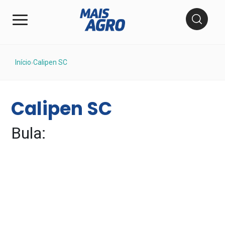
Início
Calipen SC
›
Calipen SC
Bula: