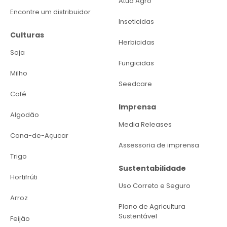
Atua Agro
Encontre um distribuidor
Inseticidas
Culturas
Herbicidas
Soja
Fungicidas
Milho
Seedcare
Café
Imprensa
Algodão
Media Releases
Cana-de-Açucar
Assessoria de imprensa
Trigo
Sustentabilidade
Hortifrúti
Uso Correto e Seguro
Arroz
Plano de Agricultura
Sustentável
Feijão