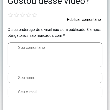
Gostou desse vídeo?
1
2
3
4
5
star
stars
stars
stars
stars
O seu endereço de e-mail não será publicado.
Campos
obrigatórios são marcados com
*