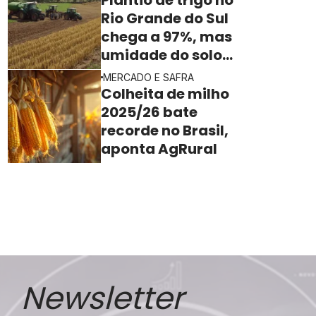
Rio Grande do Sul
chega a 97%, mas
umidade do solo
ainda freia o ritmo
MERCADO E SAFRA
Colheita de milho
2025/26 bate
recorde no Brasil,
aponta AgRural
Newsletter