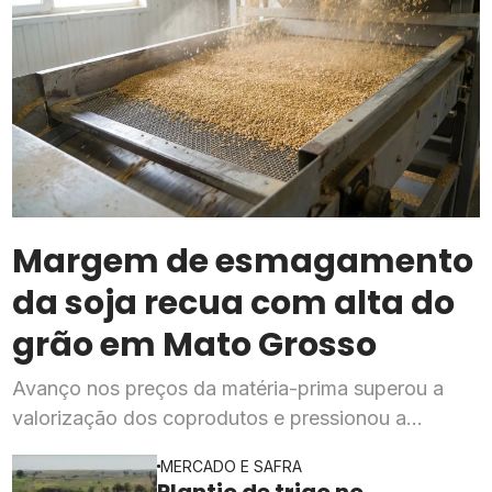
Margem de esmagamento
da soja recua com alta do
grão em Mato Grosso
Avanço nos preços da matéria-prima superou a
valorização dos coprodutos e pressionou a
rentabilidade da indústria processadora em julho,
MERCADO E SAFRA
segundo o Imea
Plantio de trigo no