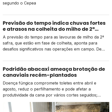
segundo o Cepea
Previsão do tempo indica chuvas fortes
e atrasos na colheita do milho de 2ª
safra
A previsão do tempo para as lavouras de milho da 2ª
safra, que estão em fase de colheita, aponta para
desafios significativos nas operações em campo. De
acordo com dados da Conab, há um pequeno atraso
em relação ao mesmo período do ano passado, mas as
atividades estão ocorrendo de forma normal em
Podridão abacaxi ameaça brotação de
comparação à média dos […]
canaviais recém-plantados
Doença fúngica compromete toletes entre abril e
agosto, reduz o perfilhamento e pode afetar a
produtividade da cana por vários cortes seguidos;
prevenção começa na escolha das mudas