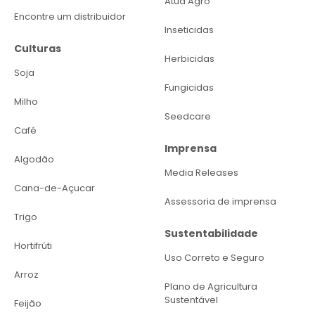
Atua Agro
Encontre um distribuidor
Inseticidas
Culturas
Herbicidas
Soja
Fungicidas
Milho
Seedcare
Café
Imprensa
Algodão
Media Releases
Cana-de-Açucar
Assessoria de imprensa
Trigo
Sustentabilidade
Hortifrúti
Uso Correto e Seguro
Arroz
Plano de Agricultura
Sustentável
Feijão