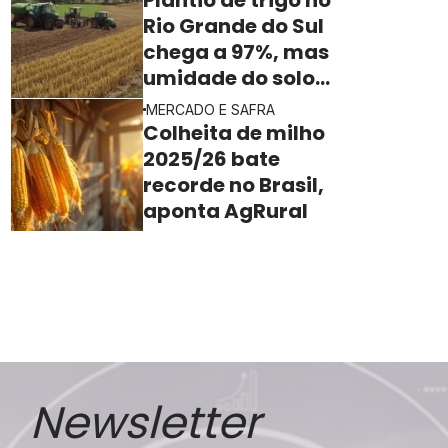
Rio Grande do Sul
chega a 97%, mas
umidade do solo
ainda freia o ritmo
MERCADO E SAFRA
Colheita de milho
2025/26 bate
recorde no Brasil,
aponta AgRural
Newsletter