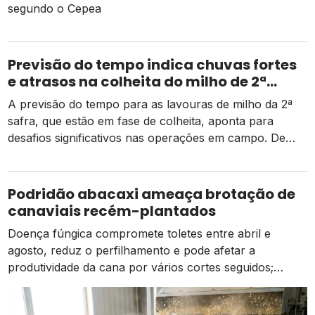
segundo o Cepea
Previsão do tempo indica chuvas fortes
e atrasos na colheita do milho de 2ª
safra
A previsão do tempo para as lavouras de milho da 2ª
safra, que estão em fase de colheita, aponta para
desafios significativos nas operações em campo. De
acordo com dados da Conab, há um pequeno atraso
em relação ao mesmo período do ano passado, mas as
atividades estão ocorrendo de forma normal em
Podridão abacaxi ameaça brotação de
comparação à média dos […]
canaviais recém-plantados
Doença fúngica compromete toletes entre abril e
agosto, reduz o perfilhamento e pode afetar a
produtividade da cana por vários cortes seguidos;
prevenção começa na escolha das mudas