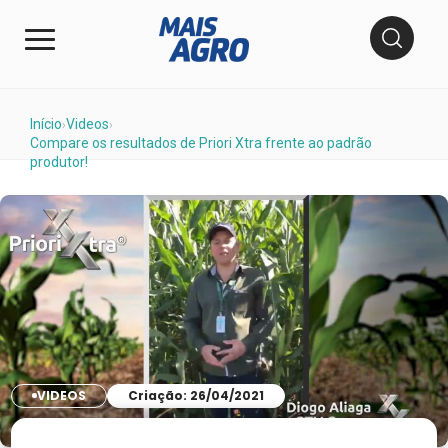
Início
Videos
›
›
Compare os resultados de Priori Xtra frente ao padrão
produtor!
VIDEOS
Criação: 26/04/2021