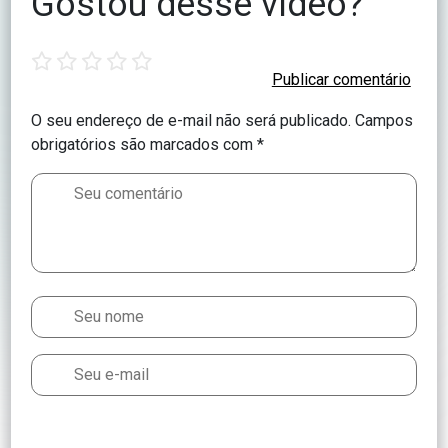
Gostou desse vídeo?
1
2
3
4
5
star
stars
stars
stars
stars
O seu endereço de e-mail não será publicado.
Campos
obrigatórios são marcados com
*