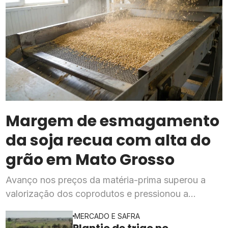
Margem de esmagamento
da soja recua com alta do
grão em Mato Grosso
Avanço nos preços da matéria-prima superou a
valorização dos coprodutos e pressionou a
rentabilidade da indústria processadora em julho,
MERCADO E SAFRA
segundo o Imea
Plantio de trigo no