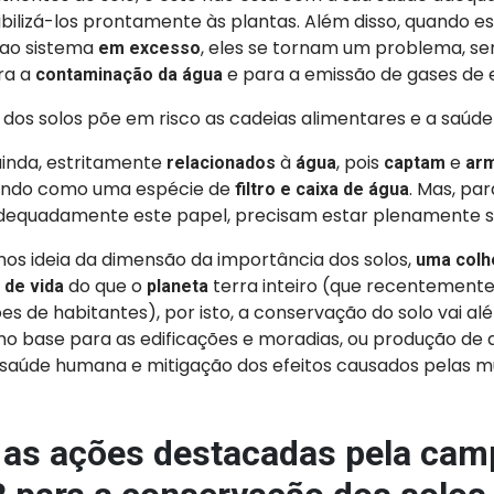
bilizá-los prontamente às plantas. Além disso, quando e
 ao sistema
, eles se tornam um problema, send
em excesso
ra a
e para a emissão de gases de e
contaminação da água
os solos põe em risco as cadeias alimentares e a saúde
ainda, estritamente
à
, pois
e
relacionados
água
captam
ar
nando como uma espécie de
. Mas, pa
filtro e caixa de água
equadamente este papel, precisam estar plenamente s
os ideia da dimensão da importância dos solos,
uma colh
do que o
terra inteiro (que recentemente
 de vida
planeta
es de habitantes), por isto, a conservação do solo vai al
o base para as edificações e moradias, ou produção de 
aúde humana e mitigação dos efeitos causados pelas 
as ações destacadas pela cam