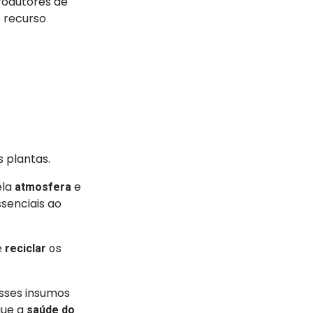
rodutores de
 recurso
s plantas.
ela
e
atmosfera
senciais ao
e
reciclar
os
esses insumos
que a
saúde do