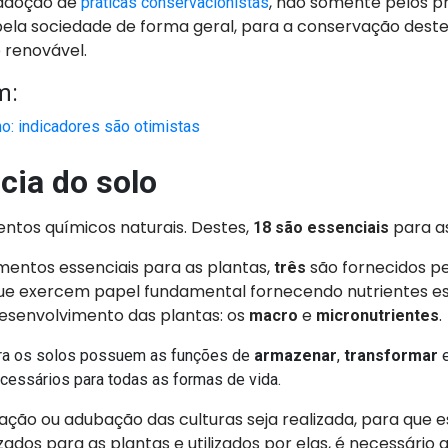
 adoção de
, não somente pelos p
práticas conservacionistas
pela sociedade de forma geral, para a conservação deste
 renovável.
m:
o: indicadores são otimistas
cia do solo
ntos químicos naturais. Destes,
para a
18 são essenciais
mentos essenciais para as plantas,
são fornecidos p
três
que exercem papel fundamental fornecendo nutrientes es
esenvolvimento das plantas: os
e
.
macro
micronutrientes
ra os solos possuem as funções de
armazenar
,
transformar
ecessários para todas as formas de vida.
zação ou adubação das culturas seja realizada, para que 
izados para as plantas e utilizados por elas, é necessário 