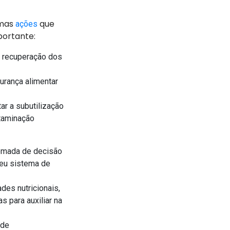
umas
que
ações
portante:
a recuperação dos
gurança alimentar
ar a subutilização
ntaminação
tomada de decisão
seu sistema de
des nutricionais,
s para auxiliar na
 de