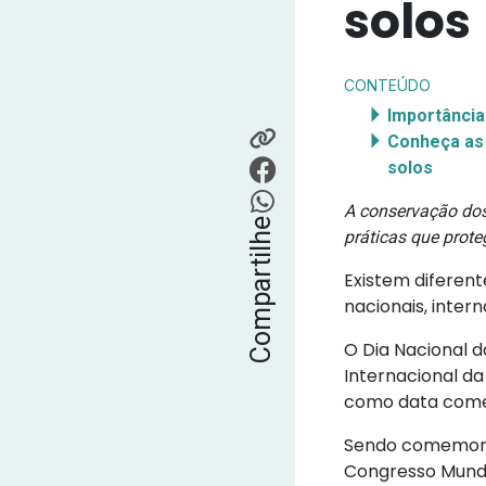
solos
CONTEÚDO
Importância
Conheça as
solos
A conservação dos 
Compartilhe
práticas que prote
Existem diferen
nacionais, inter
O Dia Nacional d
Internacional d
como data come
Sendo comemorad
Congresso Mundia