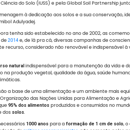
 Ciência do Solo (IUSS) e pela Global Soil Partnership jun
menagem à dedicação aos solos e a sua conservação, ide
mibol Adulyadej.
ora tenha sido estabelecido no ano de 2002, as comemo
o de
e, de lá pra cá, diversas campanhas de conscien
2014
e recurso, considerado não renovável e indispensável à 
indispensável para a manutenção da vida e da
rso natural
ido na produção vegetal, qualidade da água, saúde human
imáticas.
 são a base de uma alimentação e um ambiente mais equi
 Organização das Nações Unidas para Alimentação e Agri
que
produzidos e consumidos no mun
95% dos alimentos
e dos
.
solos
necessários
para a
, o
1000 anos
formação de 1 cm de solo