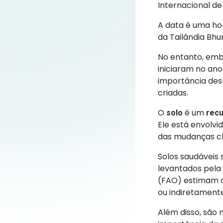
Internacional de
A data é uma ho
da Tailândia Bhu
No entanto, emb
iniciaram no an
importância dest
criadas.
O
é um
solo
recu
Ele está envolv
das mudanças cl
Solos saudáveis
levantados pela
(FAO) estimam 
ou indiretament
Além disso, são 