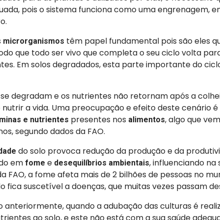
uada, pois o sistema funciona como uma engrenagem, e
ro.
s
têm papel fundamental pois são eles q
microrganismos
odo que todo ser vivo que completa o seu ciclo volta pa
tes. Em solos degradados, esta parte importante do ciclo
 se degradam e os nutrientes não retornam após a colhe
nutrir a vida. Uma preocupação e efeito deste cenário é
presentes nos
, algo que ve
aminas e nutrientes
alimentos
anos, segundo dados da FAO.
do solo provoca redução da produção e da produtiv
idade
indo em
e
, influenciando n
fome
desequilíbrios ambientais
a FAO, a fome afeta mais de 2 bilhões de pessoas no m
o fica suscetível a doenças, que muitas vezes passam d
anteriormente, quando a adubação das culturas é reali
trientes ao solo, e este não está com a sua saúde adequa