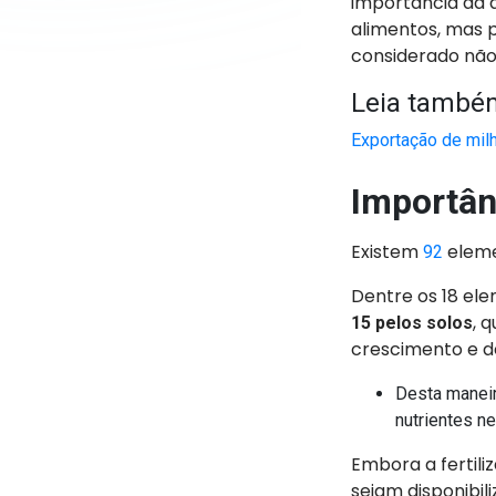
importância da
alimentos, mas 
considerado não
Leia també
Exportação de milh
Importân
Existem
eleme
92
Dentre os 18 ele
, 
15 pelos solos
crescimento e d
Desta manei
nutrientes n
Embora a fertili
sejam disponibil