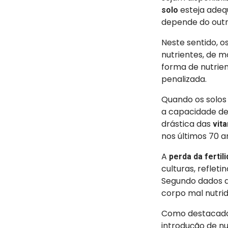
esteja adeq
solo
depende do out
Neste sentido, o
nutrientes, de m
forma de nutrien
penalizada.
Quando os solos
a capacidade de 
drástica das
vit
nos últimos 70 
A
perda da fertil
culturas, reflet
Segundo dados d
corpo mal nutrid
Como destacado 
introdução de nu