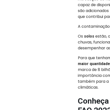
capaz de disponi
são adicionados
que contribui pa
A contaminação d
Os
estão, 
solos
chuvas, funcio
desempenhar ad
Para que tenham
maior quantidade
marca de 8 bilhõ
importância com
também para a s
climáticas.
Conheça 