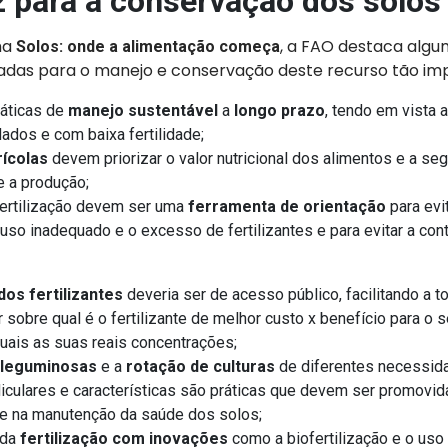
 para a conservação dos solos
ha
, a FAO destaca alg
Solos: onde a alimentação começa
das para o manejo e conservação deste recurso tão im
áticas de
manejo sustentável
a
longo prazo
, tendo em vista 
ados e com baixa fertilidade;
rícolas
devem priorizar o valor nutricional dos alimentos e a se
e a produção;
ertilização devem ser uma
ferramenta de orientação
para evit
 uso inadequado e o excesso de fertilizantes e para evitar a co
dos fertilizantes
deveria ser de acesso público, facilitando a 
 sobre qual é o fertilizante de melhor custo x benefício para o 
uais as suas reais concentrações;
 leguminosas
e a
rotação de culturas
de diferentes necessida
iculares e características são práticas que devem ser promovida
e na manutenção da saúde dos solos;
da
fertilização com inovações
como a biofertilização e o uso