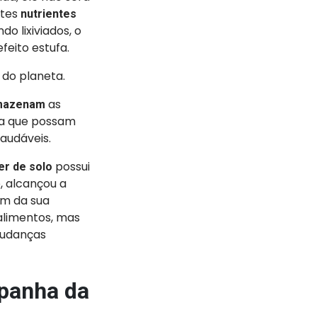
stes
nutrientes
o lixiviados, o
feito estufa.
 do planeta.
as
mazenam
ra que possam
audáveis.
possui
er de solo
, alcançou a
ém da sua
alimentos, mas
mudanças
panha da