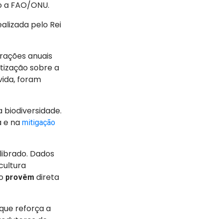
to a FAO/ONU.
alizada pelo Rei
rações anuais
tização sobre a
vida, foram
 biodiversidade.
a e na
mitigação
librado. Dados
cultura
do
direta
provêm
 que reforça a