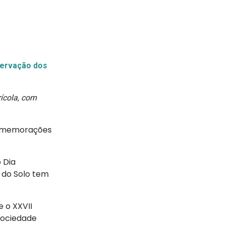
servação dos
rícola, com
 comemorações
 Dia
 do Solo tem
 o XXVII
 Sociedade