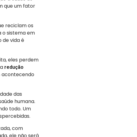
m que um fator
ue reciclam os
ra o sistema em
 de vida é
ita, eles perdem
 a
redução
m acontecendo
idade das
a saúde humana.
undo todo. Um
espercebidas.
zada, com
da, ele não será