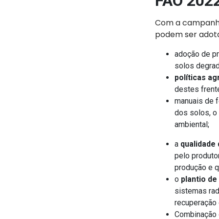
FAO 2022
Com a campan
podem ser adota
adoção de pr
solos degrad
políticas ag
destes frent
manuais de f
dos solos, o
ambiental;
a
qualidade 
pelo produtor
produção e q
o
plantio de
sistemas rad
recuperação 
Combinação 