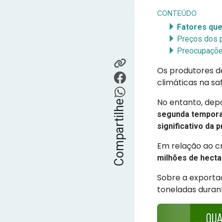
CONTEÚDO
Fatores que
Preços dos 
Preocupaçõe
Os produtores 
climáticas na sa
No entanto, dep
Compartilhe
segunda tempora
significativo da 
Em relação ao c
milhões de hect
Sobre a exporta
toneladas durant