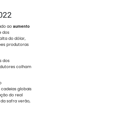
2022
nado ao
aumento
e dos
alta do dólar,
iões produtoras
s dos
rodutores colham
o
 cadeias globais
ção do real
da safra verão,