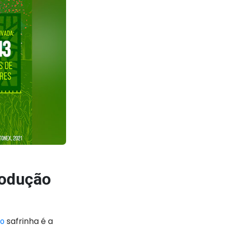
rodução
safrinha é a
ho