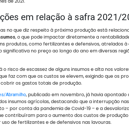
s de 2021.
ções em relação à safra 2021/
s no que diz respeito à próxima produção está relacio
, o que pode impactar diretamente a rentabilidad
insumos
ns produtos, como fertilizantes e defensivos, atrelados à 
 significativa no preço ao longo do ano em diversas reg
á o risco de escassez de alguns insumos e alta nos valore
que faz com que os custos se elevem, exigindo que os p
cobrir os gastos totais de produção.
, publicado em novembro, já havia apontado 
es/Abramilho
os insumos agrícolas, destacando que a interrupção nas
o – por conta da pandemia de Covid-19 – e a desvaloriza
ue contribuíram para o aumento dos custos de produção 
uso de fertilizantes e de defensivos nas lavouras.