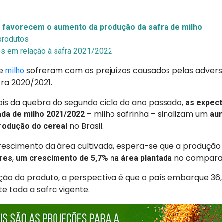
 favorecem o aumento da produção da safra de milho
produtos
s em relação à safra 2021/2022
de
sofreram com os prejuízos causados pelas adver
milho
fra 2020/2021.
ois da quebra do segundo ciclo do ano passado,
as expect
– milho safrinha – sinalizam um
da de milho 2021/2022
au
no Brasil.
produção do cereal
rescimento da área cultivada, espera-se que a produção 
,
no comparat
ares
um crescimento de 5,7% na área plantada
ção do produto, a perspectiva é que o país embarque 36,
e toda a safra vigente.