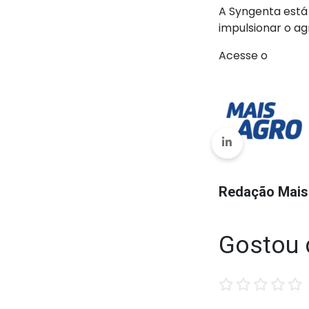
A Syngenta está
impulsionar o ag
Acesse o
Redação Mais
Gostou 
1
2
3
4
5
star
stars
stars
stars
stars