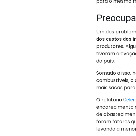
para o mesmo mê
Preocupa
Um dos problema
dos custos dos 
produtores. Algu
tiveram elevação
do país.
Somado a isso, h
combustíveis, o 
mais sacas para 
O relatório
Céler
encarecimento d
de abasteciment
foram fatores q
levando a menor 