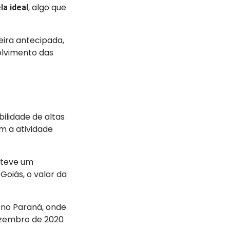
, algo que
a ideal
eira antecipada,
olvimento das
lidade de altas
m a atividade
 teve um
oiás, o valor da
 no Paraná, onde
ezembro de 2020