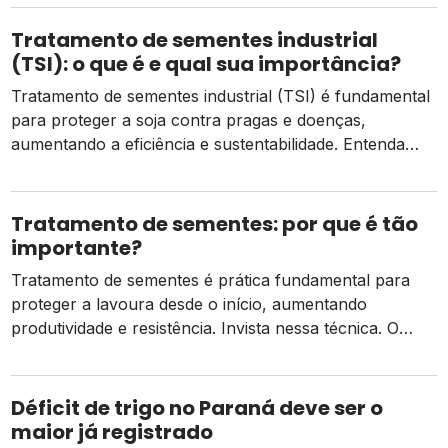
populações. Outro fator de destaque em relação à
presença desses insetos é que, ao introduzir os
Tratamento de sementes industrial
estiletes bucais, injetam toxinas nas plantas e […]
(TSI): o que é e qual sua importância?
Tratamento de sementes industrial (TSI) é fundamental
para proteger a soja contra pragas e doenças,
aumentando a eficiência e sustentabilidade. Entenda
sua importância. No agronegócio brasileiro, o setor de
sementes apresenta grandes evoluções, mas entre as
inovações que proporcionaram um novo patamar de
Tratamento de sementes: por que é tão
produtividade, o tratamento de sementes industrial
importante?
(TSI) vem representando uma estratégia crucial. […]
Tratamento de sementes é prática fundamental para
proteger a lavoura desde o início, aumentando
produtividade e resistência. Invista nessa técnica. O
tratamento de sementes, técnica que protege a
plantação do ataque de pragas iniciais faz parte de uma
série de fatores que podem impactar diretamente
Déficit de trigo no Paraná deve ser o
a produtividade da lavoura, assim como o clima,
maior já registrado