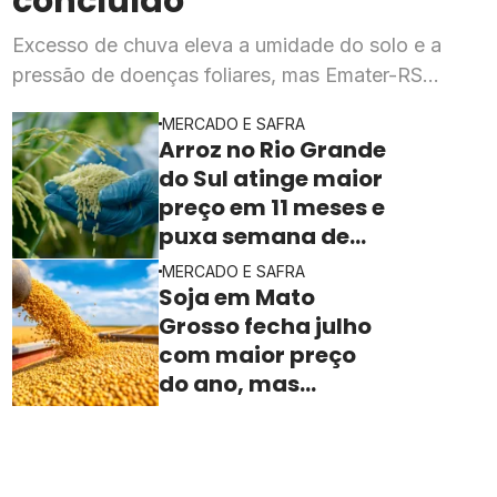
concluído
Excesso de chuva eleva a umidade do solo e a
pressão de doenças foliares, mas Emater-RS
mantém expectativa de produtividade dentro do
MERCADO E SAFRA
previsto para a safra 2026
Arroz no Rio Grande
do Sul atinge maior
preço em 11 meses e
puxa semana de
valorização no
MERCADO E SAFRA
campo
Soja em Mato
Grosso fecha julho
com maior preço
do ano, mas
indústria sente
aperto na margem