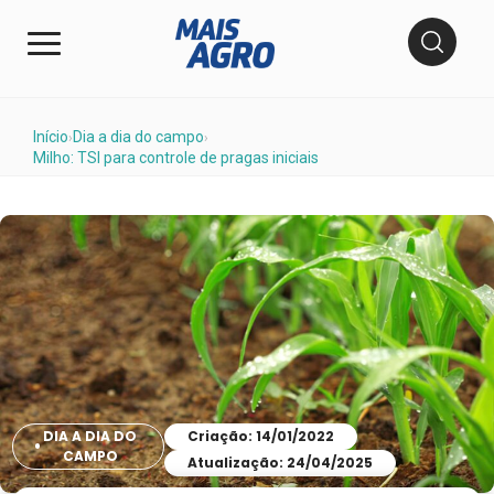
Início
Dia a dia do campo
›
›
Milho: TSI para controle de pragas iniciais
DIA A DIA DO
Criação: 14/01/2022
CAMPO
Atualização: 24/04/2025