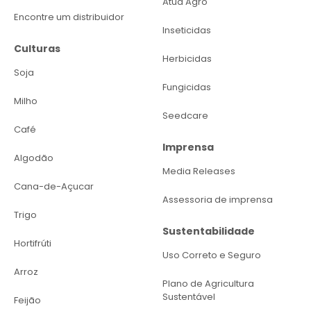
Atua Agro
Encontre um distribuidor
Inseticidas
Culturas
Herbicidas
Soja
Fungicidas
Milho
Seedcare
Café
Imprensa
Algodão
Media Releases
Cana-de-Açucar
Assessoria de imprensa
Trigo
Sustentabilidade
Hortifrúti
Uso Correto e Seguro
Arroz
Plano de Agricultura
Sustentável
Feijão