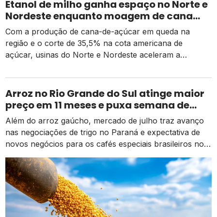
Etanol de milho ganha espaço no Norte e
Nordeste enquanto moagem de cana
recua e tarifa dos EUA pressiona usinas
Com a produção de cana-de-açúcar em queda na
região e o corte de 35,5% na cota americana de
açúcar, usinas do Norte e Nordeste aceleram a
diversificação para o etanol de milho como alternativa
de receita e competitividade.
Arroz no Rio Grande do Sul atinge maior
preço em 11 meses e puxa semana de
valorização no campo
Além do arroz gaúcho, mercado de julho traz avanço
nas negociações de trigo no Paraná e expectativa de
novos negócios para os cafés especiais brasileiros no
exterior