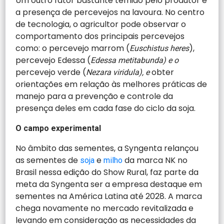
Um outro fator bastante temido pelo produtor é
a presença de percevejos na lavoura. No centro
de tecnologia, o agricultor pode observar o
comportamento dos principais percevejos
como: o percevejo marrom (
),
Euschistus heres
percevejo Edessa (
Edessa metitabunda) e o
percevejo verde (
obter
Nezara viridula), e
orientações em relação às melhores práticas de
manejo para a prevenção e controle da
presença deles em cada fase do ciclo da soja.
O campo experimental
No âmbito das sementes, a Syngenta relançou
as sementes de
e
da marca NK no
soja
milho
Brasil nessa edição do Show Rural, faz parte da
meta da Syngenta ser a empresa destaque em
sementes na América Latina até 2028. A marca
chega novamente no mercado revitalizada e
levando em consideração as necessidades da