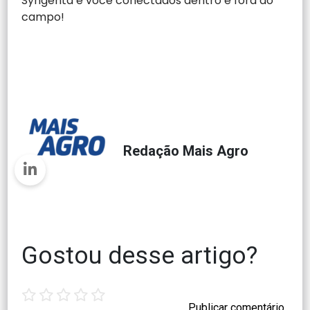
Syngenta e você conectados dentro e fora do
campo!
Redação Mais Agro
Gostou desse artigo?
1
2
3
4
5
star
stars
stars
stars
stars