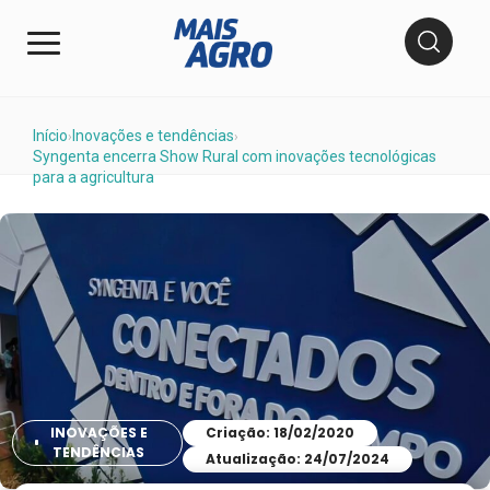
Início
Inovações e tendências
›
›
Syngenta encerra Show Rural com inovações tecnológicas
para a agricultura
INOVAÇÕES E
Criação: 18/02/2020
TENDÊNCIAS
Atualização: 24/07/2024