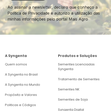
Ao assinar a newsletter, declaro que conheço a
Política de Privacidade e autorizo a utilização das
minhas informações pelo portal Mais Agro
A Syngenta
Produtos e Soluções
Quem somos
Sementes Licenciadas
Syngenta
A Syngenta no Brasil
Tratamento de Sementes
A Syngenta no Mundo
Sementes NK
Propósito e Valores
Sementes de Soja
Politicas e Códigos
Syngenta Digital