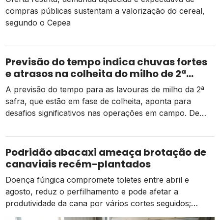
compras públicas sustentam a valorização do cereal,
segundo o Cepea
Previsão do tempo indica chuvas fortes
e atrasos na colheita do milho de 2ª
safra
A previsão do tempo para as lavouras de milho da 2ª
safra, que estão em fase de colheita, aponta para
desafios significativos nas operações em campo. De
acordo com dados da Conab, há um pequeno atraso
em relação ao mesmo período do ano passado, mas as
atividades estão ocorrendo de forma normal em
Podridão abacaxi ameaça brotação de
comparação à média dos […]
canaviais recém-plantados
Doença fúngica compromete toletes entre abril e
agosto, reduz o perfilhamento e pode afetar a
produtividade da cana por vários cortes seguidos;
prevenção começa na escolha das mudas