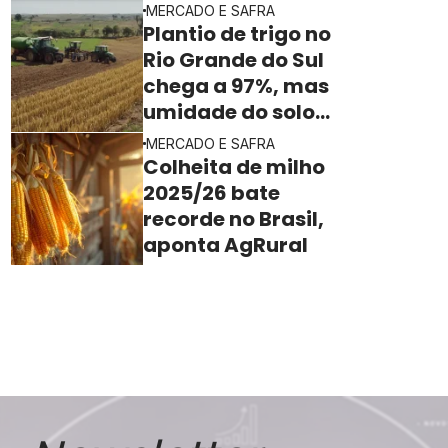
MERCADO E SAFRA
segundo o Imea
Plantio de trigo no
Rio Grande do Sul
chega a 97%, mas
umidade do solo
ainda freia o ritmo
MERCADO E SAFRA
Colheita de milho
2025/26 bate
recorde no Brasil,
aponta AgRural