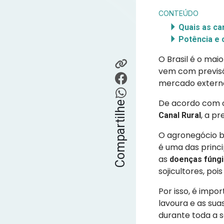
CONTEÚDO
Quais as ca
Potência e 
O Brasil é o mai
vem com previsõe
mercado externo
De acordo com 
Compartilhe
, a pr
Canal Rural
O agronegócio b
é uma das princi
as
doenças fúng
sojicultores, po
Por isso, é impo
lavoura e as sua
durante toda a s