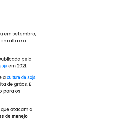
u em setembro,
 em alta e o
ublicada pelo
em 2021.
soja
e a
cultura da soja
ta de grãos. E
o para os
o que atacam a
es de manejo