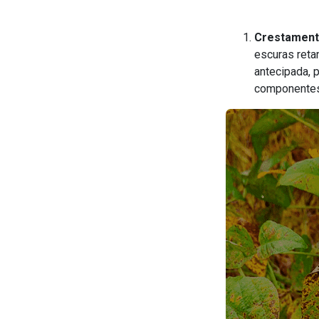
Crestament
escuras reta
antecipada, 
componentes