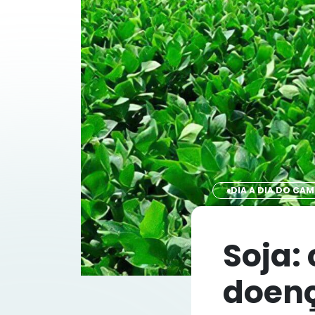
DIA A DIA DO CA
Soja:
doenç