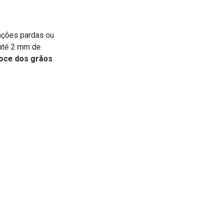
ações pardas ou
até 2 mm de
oce dos grãos
.