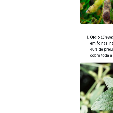
Oídio
(
Erysi
em folhas, h
40% de preju
cobre toda a 