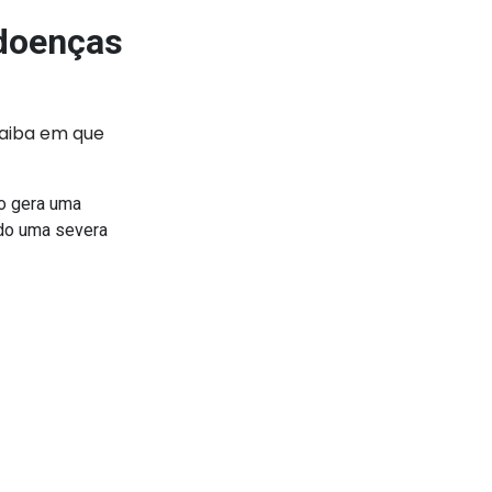
 doenças
saiba em que
xo gera uma
do uma severa