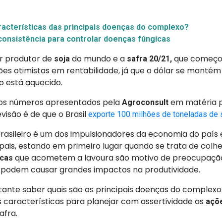
racterísticas das principais doenças do complexo?
consistência para controlar doenças fúngicas
or produtor de
do mundo e a
que começo
soja
safra 20/21,
s otimistas em rentabilidade, já que o dólar se mantém
 está aquecido.
os números apresentados pela
em matéria p
Agroconsult
evisão é de que o Brasil
exporte 100 milhões de toneladas de 
rasileiro é um dos impulsionadores da economia do país 
pais, estando em primeiro lugar quando se trata de colhei
que acometem a lavoura são motivo de preocupaçã
icas
is podem causar grandes impactos na produtividade.
rtante saber quais são as principais doenças do complex
s características para planejar com assertividade as
açõ
afra.