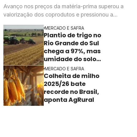
Avanço nos preços da matéria-prima superou a
valorização dos coprodutos e pressionou a
rentabilidade da indústria processadora em julho,
MERCADO E SAFRA
segundo o Imea
Plantio de trigo no
Rio Grande do Sul
chega a 97%, mas
umidade do solo
ainda freia o ritmo
MERCADO E SAFRA
Colheita de milho
2025/26 bate
recorde no Brasil,
aponta AgRural