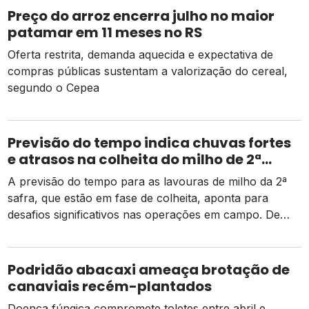
Preço do arroz encerra julho no maior
patamar em 11 meses no RS
Oferta restrita, demanda aquecida e expectativa de
compras públicas sustentam a valorização do cereal,
segundo o Cepea
Previsão do tempo indica chuvas fortes
e atrasos na colheita do milho de 2ª
safra
A previsão do tempo para as lavouras de milho da 2ª
safra, que estão em fase de colheita, aponta para
desafios significativos nas operações em campo. De
acordo com dados da Conab, há um pequeno atraso
em relação ao mesmo período do ano passado, mas as
atividades estão ocorrendo de forma normal em
Podridão abacaxi ameaça brotação de
comparação à média dos […]
canaviais recém-plantados
Doença fúngica compromete toletes entre abril e