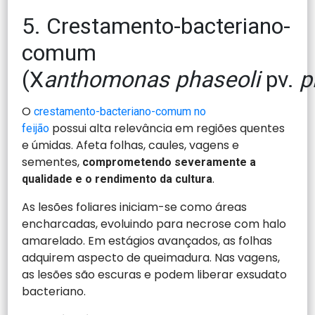
5. Crestamento-bacteriano-
comum
(X
anthomonas phaseoli
pv.
p
O
crestamento-bacteriano-comum no
possui alta relevância em regiões quentes
feijão
e úmidas. Afeta folhas, caules, vagens e
sementes,
comprometendo severamente a
.
qualidade e o rendimento da cultura
As lesões foliares iniciam-se como áreas
encharcadas, evoluindo para necrose com halo
amarelado. Em estágios avançados, as folhas
adquirem aspecto de queimadura. Nas vagens,
as lesões são escuras e podem liberar exsudato
bacteriano.