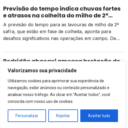
Previsão do tempo indica chuvas fortes
e atrasos na colheita do milho de 2ª
safra
A previsão do tempo para as lavouras de milho da 2ª
safra, que estão em fase de colheita, aponta para
desafios significativos nas operações em campo. De
acordo com dados da Conab, há um pequeno atraso
em relação ao mesmo período do ano passado, mas as
atividades estão ocorrendo de forma normal em
Podridão abacaxi ameaça brotação de
comparação à média dos […]
canaviais recém-plantados
Valorizamos sua privacidade
Doença fúngica compromete toletes entre abril e
Utilizamos cookies para aprimorar sua experiência de
agosto, reduz o perfilhamento e pode afetar a
navegação, exibir anúncios ou conteúdo personalizado e
produtividade da cana por vários cortes seguidos;
analisar nosso tráfego. Ao clicar em “Aceitar todos”, você
prevenção começa na escolha das mudas
concorda com nosso uso de cookies.
Personalizar
Rejeitar
Aceitar tudo