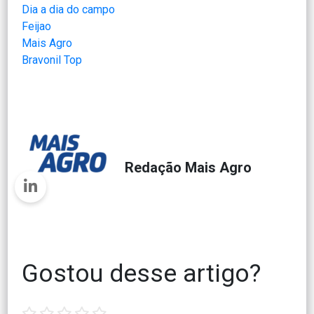
Dia a dia do campo
Feijao
Mais Agro
Bravonil Top
Redação Mais Agro
Gostou desse artigo?
1
2
3
4
5
star
stars
stars
stars
stars