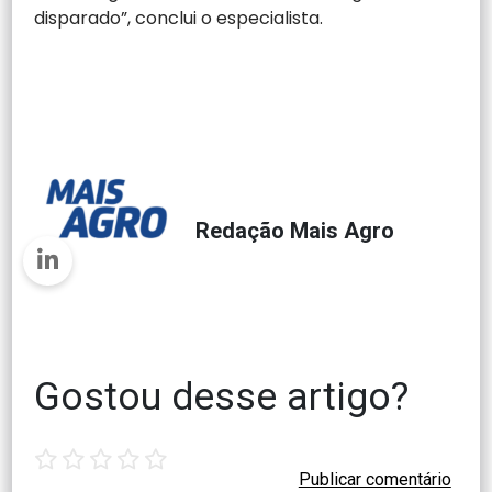
disparado”, conclui o especialista.
Redação Mais Agro
Gostou desse artigo?
1
2
3
4
5
star
stars
stars
stars
stars