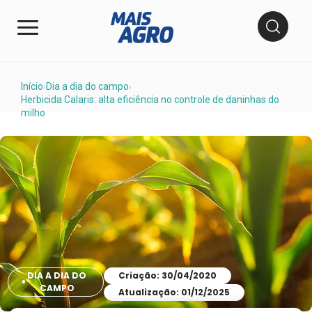
Início
Dia a dia do campo
›
›
Herbicida Calaris: alta eficiência no controle de daninhas do
milho
DIA A DIA DO
Criação: 30/04/2020
CAMPO
Atualização: 01/12/2025