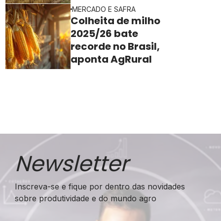
ainda freia o ritmo
MERCADO E SAFRA
Colheita de milho
2025/26 bate
recorde no Brasil,
aponta AgRural
Newsletter
Inscreva-se e fique por dentro das novidades
sobre produtividade e do mundo agro