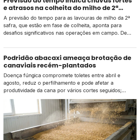
Previsão do tempo indica chuvas fortes
e atrasos na colheita do milho de 2ª
safra
A previsão do tempo para as lavouras de milho da 2ª
safra, que estão em fase de colheita, aponta para
desafios significativos nas operações em campo. De
acordo com dados da Conab, há um pequeno atraso
em relação ao mesmo período do ano passado, mas as
atividades estão ocorrendo de forma normal em
Podridão abacaxi ameaça brotação de
comparação à média dos […]
canaviais recém-plantados
Doença fúngica compromete toletes entre abril e
agosto, reduz o perfilhamento e pode afetar a
produtividade da cana por vários cortes seguidos;
prevenção começa na escolha das mudas