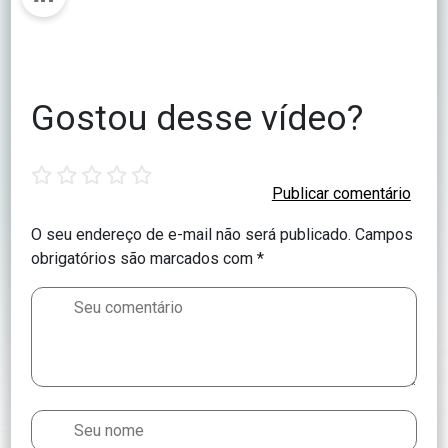
Gostou desse vídeo?
1
2
3
4
5
star
stars
stars
stars
stars
O seu endereço de e-mail não será publicado.
Campos
obrigatórios são marcados com
*