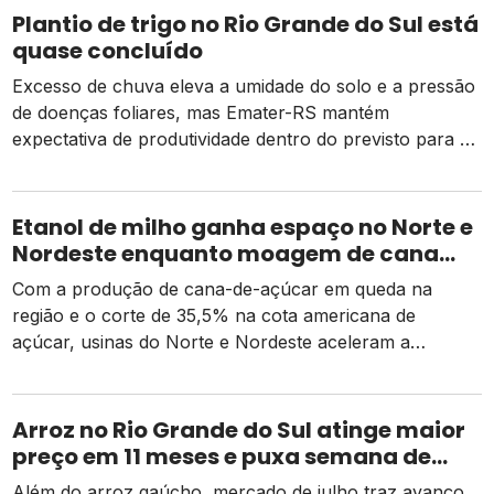
Plantio de trigo no Rio Grande do Sul está
quase concluído
Excesso de chuva eleva a umidade do solo e a pressão
de doenças foliares, mas Emater-RS mantém
expectativa de produtividade dentro do previsto para a
safra 2026
Etanol de milho ganha espaço no Norte e
Nordeste enquanto moagem de cana
recua e tarifa dos EUA pressiona usinas
Com a produção de cana-de-açúcar em queda na
região e o corte de 35,5% na cota americana de
açúcar, usinas do Norte e Nordeste aceleram a
diversificação para o etanol de milho como alternativa
de receita e competitividade.
Arroz no Rio Grande do Sul atinge maior
preço em 11 meses e puxa semana de
valorização no campo
Além do arroz gaúcho, mercado de julho traz avanço