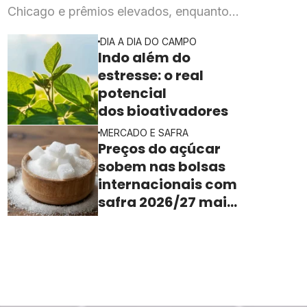
Chicago e prêmios elevados, enquanto
esmagadoras enfrentam queda de mais de 20% na
DIA A DIA DO CAMPO
rentabilidade
Indo além do
estresse: o real
potencial
dos bioativadores
MERCADO E SAFRA
Preços do açúcar
sobem nas bolsas
internacionais com
safra 2026/27 mais
apertada