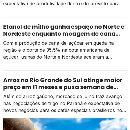
expectativa de produtividade dentro do previsto para a
safra 2026
Etanol de milho ganha espaço no Norte e
Nordeste enquanto moagem de cana
recua e tarifa dos EUA pressiona usinas
Com a produção de cana-de-açúcar em queda na
região e o corte de 35,5% na cota americana de
açúcar, usinas do Norte e Nordeste aceleram a
diversificação para o etanol de milho como alternativa
de receita e competitividade.
Arroz no Rio Grande do Sul atinge maior
preço em 11 meses e puxa semana de
valorização no campo
Além do arroz gaúcho, mercado de julho traz avanço
nas negociações de trigo no Paraná e expectativa de
novos negócios para os cafés especiais brasileiros no
exterior