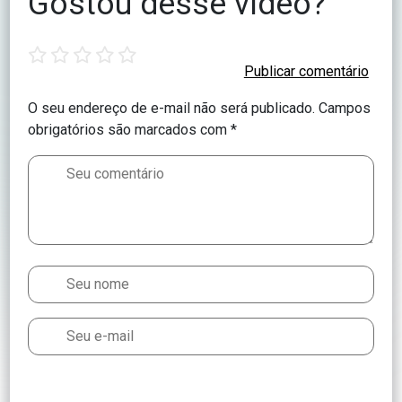
Gostou desse vídeo?
1
2
3
4
5
star
stars
stars
stars
stars
O seu endereço de e-mail não será publicado.
Campos
obrigatórios são marcados com
*