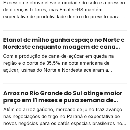
Excesso de chuva eleva a umidade do solo e a pressão
de doenças foliares, mas Emater-RS mantém
expectativa de produtividade dentro do previsto para a
safra 2026
Etanol de milho ganha espaço no Norte e
Nordeste enquanto moagem de cana
recua e tarifa dos EUA pressiona usinas
Com a produção de cana-de-açúcar em queda na
região e o corte de 35,5% na cota americana de
açúcar, usinas do Norte e Nordeste aceleram a
diversificação para o etanol de milho como alternativa
de receita e competitividade.
Arroz no Rio Grande do Sul atinge maior
preço em 11 meses e puxa semana de
valorização no campo
Além do arroz gaúcho, mercado de julho traz avanço
nas negociações de trigo no Paraná e expectativa de
novos negócios para os cafés especiais brasileiros no