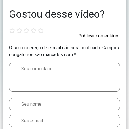
Gostou desse vídeo?
1
2
3
4
5
star
stars
stars
stars
stars
O seu endereço de e-mail não será publicado.
Campos
obrigatórios são marcados com
*