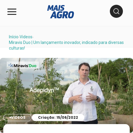
Início
Videos
›
›
Miravis Duo | Um lançamento inovador, indicado para diversas
culturas!
VIDEOS
Criação: 15/06/2022