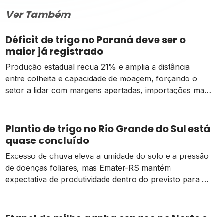
Ver Também
Déficit de trigo no Paraná deve ser o
maior já registrado
Produção estadual recua 21% e amplia a distância
entre colheita e capacidade de moagem, forçando o
setor a lidar com margens apertadas, importações mais
caras e o risco de um El Niño intenso
Plantio de trigo no Rio Grande do Sul está
quase concluído
Excesso de chuva eleva a umidade do solo e a pressão
de doenças foliares, mas Emater-RS mantém
expectativa de produtividade dentro do previsto para a
safra 2026