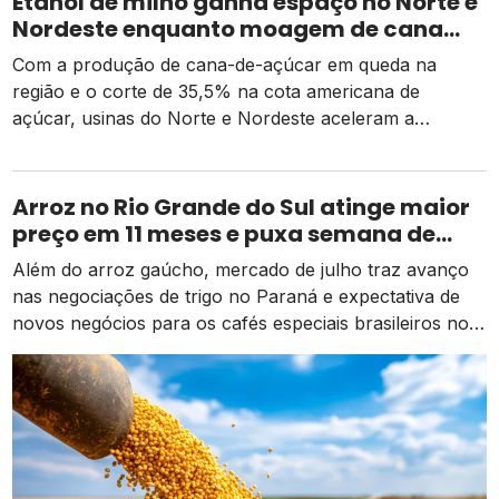
Etanol de milho ganha espaço no Norte e
Nordeste enquanto moagem de cana
recua e tarifa dos EUA pressiona usinas
Com a produção de cana-de-açúcar em queda na
região e o corte de 35,5% na cota americana de
açúcar, usinas do Norte e Nordeste aceleram a
diversificação para o etanol de milho como alternativa
de receita e competitividade.
Arroz no Rio Grande do Sul atinge maior
preço em 11 meses e puxa semana de
valorização no campo
Além do arroz gaúcho, mercado de julho traz avanço
nas negociações de trigo no Paraná e expectativa de
novos negócios para os cafés especiais brasileiros no
exterior