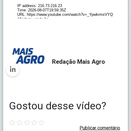
Redação Mais Agro
Gostou desse vídeo?
1
2
3
4
5
star
stars
stars
stars
stars