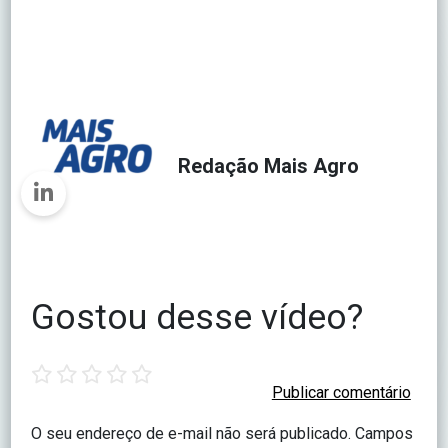
Redação Mais Agro
Gostou desse vídeo?
1
2
3
4
5
star
stars
stars
stars
stars
O seu endereço de e-mail não será publicado.
Campos