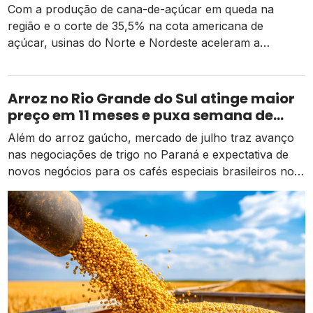
recua e tarifa dos EUA pressiona usinas
Com a produção de cana-de-açúcar em queda na
região e o corte de 35,5% na cota americana de
açúcar, usinas do Norte e Nordeste aceleram a
diversificação para o etanol de milho como alternativa
de receita e competitividade.
Arroz no Rio Grande do Sul atinge maior
preço em 11 meses e puxa semana de
valorização no campo
Além do arroz gaúcho, mercado de julho traz avanço
nas negociações de trigo no Paraná e expectativa de
novos negócios para os cafés especiais brasileiros no
exterior